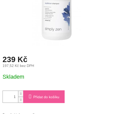
239 Kč
197,52 Kč bez DPH
Měrná
Skladem
cena:
Přidat do košíku