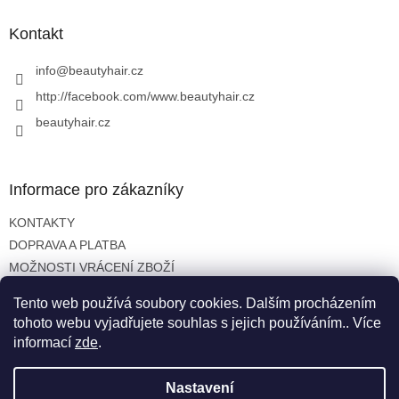
p
a
Kontakt
t
í
info
@
beautyhair.cz
http://facebook.com/www.beautyhair.cz
beautyhair.cz
Informace pro zákazníky
KONTAKTY
DOPRAVA A PLATBA
MOŽNOSTI VRÁCENÍ ZBOŽÍ
OBCHODNÍ PODMÍNKY
Tento web používá soubory cookies. Dalším procházením
OCHRANA OSOBNÍCH ÚDAJŮ
tohoto webu vyjadřujete souhlas s jejich používáním.. Více
informací
zde
.
Nastavení
Vytvořil Shoptet