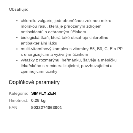
Obsahuje:
chlorellu vulgaris
, jednobuněčnou zelenou mikro-
mořskou řasu, která je přirozeným zdrojem
antioxidantů s ochranným účinkem
biologická tkáň, která také obsahuje chlorellinu,
antibakteriální látku
multi-vitamínový komplex
s vitamíny B5, B6, C, E a PP
s energizujícím a výživným účinkem
výtažky z rozmarýnu, heřmánku, šalvěje a měsíčku
lékařského s remineralizujícími, povzbuzujícími a
zjemňujícími účinky
Doplňkové parametry
Kategorie
:
SIMPLY ZEN
Hmotnost
:
0.28 kg
EAN
:
8032274063001
Z
á