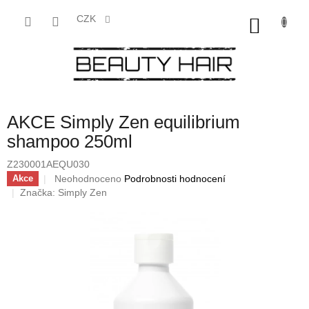
Přejít
na
CZK
NÁKU
obsah
KOŠÍK
AKCE Simply Zen equilibrium
shampoo 250ml
Z230001AEQU030
Průměrné
Neohodnoceno
Podrobnosti hodnocení
Akce
hodnocení
Značka:
Simply Zen
produktu
je
0,0
z
5
hvězdiček.