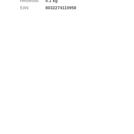
Hmotnost
:
0.1 kg
EAN
:
8032274110958