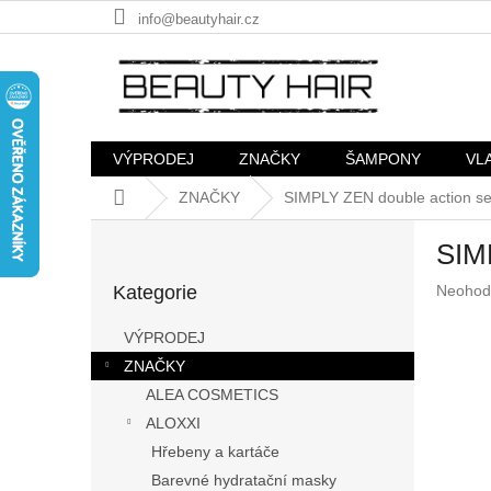
Přejít
info@beautyhair.cz
na
obsah
VÝPRODEJ
ZNAČKY
ŠAMPONY
VL
Domů
ZNAČKY
SIMPLY ZEN double action ser
P
SIMP
o
Přeskočit
s
Průměr
Kategorie
Neohod
kategorie
t
hodnoc
r
produkt
VÝPRODEJ
a
je
ZNAČKY
n
0,0
z
ALEA COSMETICS
n
5
í
ALOXXI
hvězdič
p
Hřebeny a kartáče
a
Barevné hydratační masky