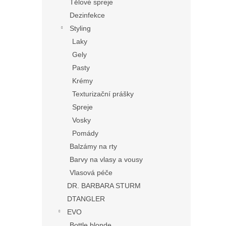
Tělové spreje
Dezinfekce
Styling
Laky
Gely
Pasty
Krémy
Texturizační prášky
Spreje
Vosky
Pomády
Balzámy na rty
Barvy na vlasy a vousy
Vlasová péče
DR. BARBARA STURM
DTANGLER
EVO
Bottle blonde