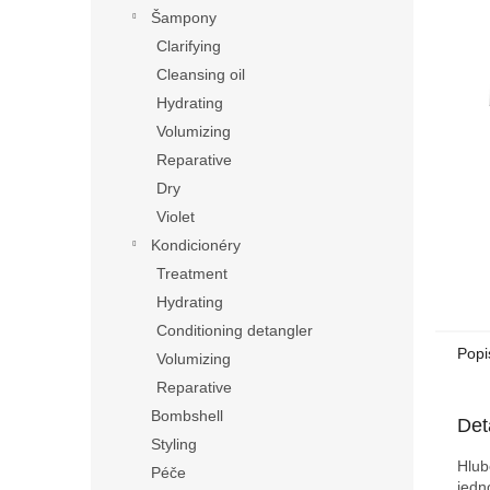
n
Šampony
e
Clarifying
l
Cleansing oil
Hydrating
Volumizing
Reparative
Dry
Violet
Kondicionéry
Treatment
Hydrating
Conditioning detangler
Popi
Volumizing
Reparative
Bombshell
Det
Styling
Hlub
Péče
jedn