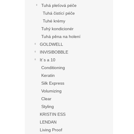
Tuhá pleťová péče
Tuhá čistící péče
Tuhé krémy
Tuhý kondicionér
Tuhá pěna na holení
GOLDWELL
INVISIBOBBLE
It´s a 10
Conditioning
Keratin
Silk Express
Volumizing
Clear
Styling
KRISTIN ESS
LENDAN
Living Proof