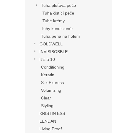
Tuhá pleťová péče
Tuhá čistící péče
Tuhé krémy
Tuhý kondicionér
Tuhá pěna na holení
GOLDWELL
INVISIBOBBLE
It´s a 10
Conditioning
Keratin
Silk Express
Volumizing
Clear
Styling
KRISTIN ESS
LENDAN
Living Proof