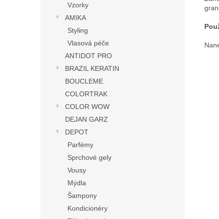
Vzorky
gran
AMIKA
Použ
Styling
Vlasová péče
Nane
ANTIDOT PRO
BRAZIL KERATIN
BOUCLEME
COLORTRAK
COLOR WOW
DEJAN GARZ
DEPOT
Parfémy
Sprchové gely
Vousy
Mýdla
Šampony
Kondicionéry