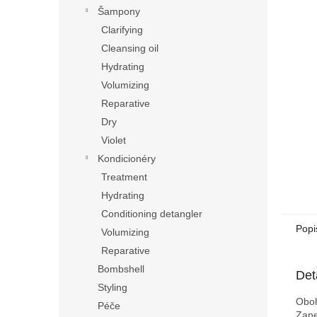
n
Šampony
e
Clarifying
l
Cleansing oil
Hydrating
Volumizing
Reparative
Dry
Violet
Kondicionéry
Treatment
Hydrating
Conditioning detangler
Popi
Volumizing
Reparative
Bombshell
Det
Styling
Oboh
Péče
Zane