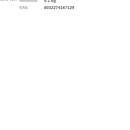
Hmotnost
:
0.1 kg
EAN
:
8032274167129