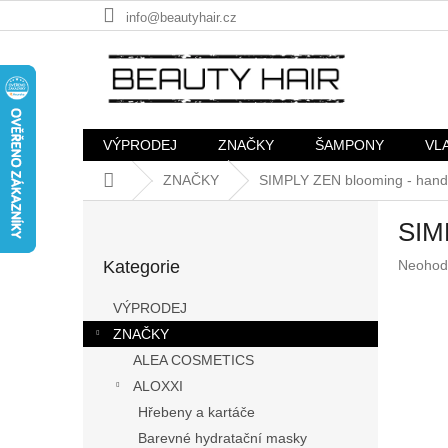
Přejít
info@beautyhair.cz
na
obsah
VÝPRODEJ
ZNAČKY
ŠAMPONY
VL
Domů
ZNAČKY
SIMPLY ZEN blooming - hand
P
SIM
o
Přeskočit
s
Průměr
Kategorie
Neohod
kategorie
t
hodnoc
r
produkt
VÝPRODEJ
a
je
ZNAČKY
n
0,0
z
ALEA COSMETICS
n
5
í
ALOXXI
hvězdič
p
Hřebeny a kartáče
a
Barevné hydratační masky