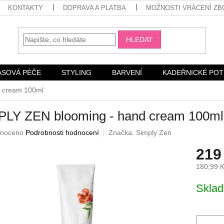
KONTAKTY
DOPRAVA A PLATBA
MOŽNOSTI VRÁCENÍ ZB
HLEDAT
ASOVÁ PÉČE
STYLING
BARVENÍ
KADEŘNICKÉ PO
 cream 100ml
PLY ZEN blooming - hand cream 100ml
né
noceno
Podrobnosti hodnocení
Značka:
Simply Zen
ení
219
u
180,99 
Měrná
Skla
cena:
ek.