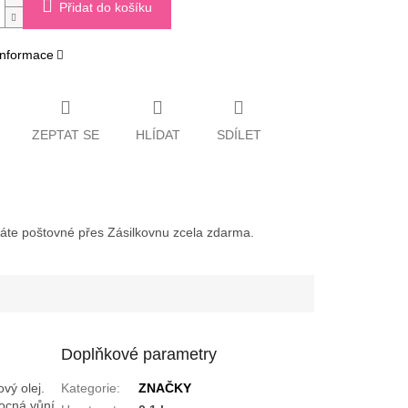
Přidat do košíku
 informace
ZEPTAT SE
HLÍDAT
SDÍLET
váte poštovné přes Zásilkovnu zcela zdarma.
Doplňkové parametry
vý olej.
Kategorie
:
ZNAČKY
ocná vůní