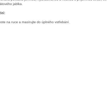
átového jablka.
ití:
ste na ruce a masírujte do úplného vstřebání.