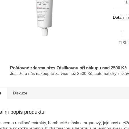
Detailní
TISK
Poštovné zdarma přes Zásilkovnu při nákupu nad 2500 Kč
Jestliže u nás nakoupíte za více než 2500 Kč, automaticky získá
s
Diskuze
ailní popis produktu
acen o rostlinné extrakty, bambucké máslo a arganový, jojobový a rýžo
chává pokožku jemnou, hydratovanou a hebkou s příjemnou svěží, ov