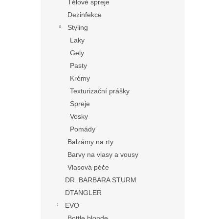
Tělové spreje
Dezinfekce
Styling
Laky
Gely
Pasty
Krémy
Texturizační prášky
Spreje
Vosky
Pomády
Balzámy na rty
Barvy na vlasy a vousy
Vlasová péče
DR. BARBARA STURM
DTANGLER
EVO
Bottle blonde