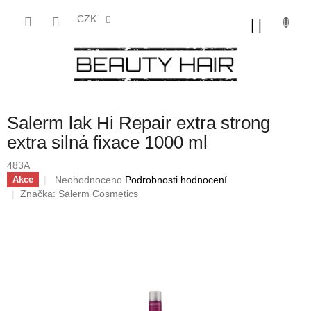
Přejít
na
CZK
NÁKU
obsah
KOŠÍK
Salerm lak Hi Repair extra strong
extra silná fixace 1000 ml
483A
Průměrné
Neohodnoceno
Podrobnosti hodnocení
Akce
hodnocení
Značka:
Salerm Cosmetics
produktu
je
0,0
z
5
hvězdiček.