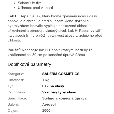
Solární UV filtr
Účinnost proti vlhkosti
Lak Hi Repair
je lak, který kromě zpevnění účesu vlasy
obnovuje a chrání je před sluncem. Jeho složení s
hydrolyzátem hedvábí vyplňuje poškozené oblasti
bílkovinami a obnovuje vlasový stvol. Lak Hi Repair vytváří
na vlasech film pro větší trvanlivost účesu a izoluje ho před
vlhkostí.
Použití:
Nanášejte lak Hi Repair krátkými nástřiky ze
vzdálenosti asi 30 cm po konečné úpravě účesu.
Doplňkové parametry
Kategorie
:
SALERM COSMETICS
Hmotnost
:
1 kg
Typ
:
Lak na vlasy
Druh vlasů
:
Všechny typy vlasů
Specifikace
:
Styling a konečná úprava
Balení
:
Aerosol
Objem
:
1000ml