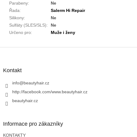
Parabeny
:
Ne
Řada
:
Salerm Hi Repair
Silikony
:
Ne
Sulfáty (SLES/SLS)
:
Ne
Určeno pro
:
Muže i ženy
Z
á
p
a
Kontakt
t
í
info
@
beautyhair.cz
http://facebook.com/www.beautyhair.cz
beautyhair.cz
Informace pro zákazníky
KONTAKTY