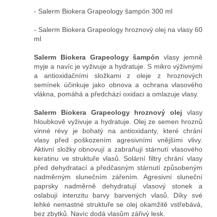
- Salerm Biokera Grapeology šampón 300 ml
- Salerm Biokera Grapeology hroznový olej na vlasy 60
ml
Salerm Biokera Grapeology šampón
vlasy jemně
myje a navíc je vyživuje a hydratuje. S mikro výživnými
a antioxidačními složkami z oleje z hroznových
semínek účinkuje jako obnova a ochrana vlasového
vlákna, pomáhá a předchází oxidaci a omlazuje vlasy.
Salerm Biokera Grapeology hroznový olej
vlasy
hloubkově vyživuje a hydratuje. Olej ze semen hroznů
vinné révy je bohatý na antioxidanty, které chrání
vlasy před poškozením agresivními vnějšími vlivy.
Aktivní složky obnovují a zabraňují stárnutí vlasového
keratinu ve struktuře vlasů. Solární filtry chrání vlasy
před dehydratací a předčasným stárnutí způsobeným
nadměrným slunečním zářením. Agresivní sluneční
paprsky nadměrně dehydratují vlasový stonek a
oslabují intenzitu barvy barvených vlasů. Díky své
lehké nemastné struktuře se olej okamžitě vstřebává,
bez zbytků. Navíc dodá vlasům zářivý lesk.