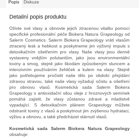
Popis
Diskuze
Detailní popis produktu
Oživte své vlasy a obnovte jejich ztracenou vitalitu pomocí
specifické profesionální péče Biokera Natura Grapeology od
Salerm Cosmetics. Salerm Biokera Grapeology vrátí vlasům
ztracený lesk a hebkost a poskytneme jim výživný impuls s
detoxikačním ošetřením pro vlasy. Naše vlasy jsou denně
vystaveny vnějším polutantům, jako jsou environmentální
toxiny a smog, stejně jako škodám způsobeným sluncem a
intenzivním používáním žehliček a kulem na vlasy. Stejně
jako potřebujeme pročistit naše tělo po období přejídání
zdravou stravou, také naše vlasy vyžadují očistu a ošetření
pro obnovu vlasů. Kosmetická sada Salerm Biokera
Grapeology s antioxidační silou oleje z hroznových semínek
pomáhá zajistit, že vlasy zůstanou zdravé a mladistvě
vypadající. S detoxikačním plánem Grapeology můžete
odstranit toxiny z vlasů a poskytnout jim zvýšenou hydrataci,
výživu a obnovu, a také předcházet stárnutí vlasů.
Kosmetická sada Salerm Biokera Natura Grapeology
obsahuje: