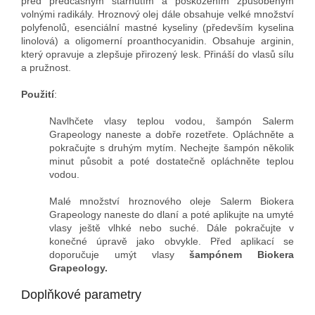
před předčasným stárnutím a poškozením způsobeným
volnými radikály. Hroznový olej dále obsahuje velké množství
polyfenolů, esenciální mastné kyseliny (především kyselina
linolová) a oligomerní proanthocyanidin. Obsahuje arginin,
který opravuje a zlepšuje přirozený lesk. Přináší do vlasů sílu
a pružnost.
Použití
:
Navlhčete vlasy teplou vodou, šampón Salerm
Grapeology naneste a dobře rozetřete. Opláchněte a
pokračujte s druhým mytím. Nechejte šampón několik
minut působit a poté dostatečně opláchněte teplou
vodou.
Malé množství hroznového oleje Salerm Biokera
Grapeology naneste do dlaní a poté aplikujte na umyté
vlasy ještě vlhké nebo suché. Dále pokračujte v
konečné úpravě jako obvykle. Před aplikací se
doporučuje umýt vlasy
šampónem Biokera
Grapeology.
Doplňkové parametry