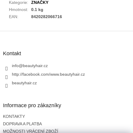
Kategorie
:
ZNAČKY
Hmotnost
:
0.1 kg
EAN
:
8420282066716
Z
á
p
a
Kontakt
t
í
info
@
beautyhair.cz
http://facebook.com/www.beautyhair.cz
beautyhair.cz
Informace pro zákazníky
KONTAKTY
DOPRAVA A PLATBA
MOŽNOSTI VRÁCENÍ ZBOŽÍ