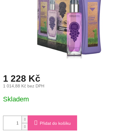
1 228 Kč
1 014,88 Kč bez DPH
Měrná
Skladem
cena:
Přidat do košíku