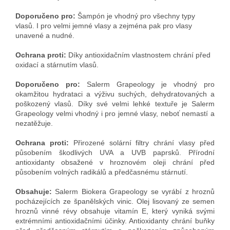
Doporučeno pro:
Šampón je vhodný pro všechny typy
vlasů. I pro velmi jemné vlasy a zejména pak pro vlasy
unavené a nudné.
Ochrana proti:
Díky antioxidačním vlastnostem chrání před
oxidací a stárnutím vlasů.
Doporučeno pro:
Salerm Grapeology je vhodný pro
okamžitou hydrataci a výživu suchých, dehydratovaných a
poškozený vlasů. Díky své velmi lehké textuře je Salerm
Grapeology velmi vhodný i pro jemné vlasy, neboť nemastí a
nezatěžuje.
Ochrana proti:
Přirozené solární filtry chrání vlasy před
působením škodlivých UVA a UVB paprsků. Přírodní
antioxidanty obsažené v hroznovém oleji chrání před
působením volných radikálů a předčasnému stárnutí.
Obsahuje:
Salerm Biokera Grapeology se vyrábí z hroznů
pocházejících ze španělských vinic. Olej lisovaný ze semen
hroznů vinné révy obsahuje vitamín E, který vyniká svými
extrémními antioxidačními účinky. Antioxidanty chrání buňky