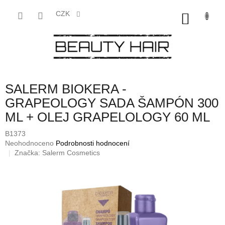
Přejít
na
CZK
NÁKU
obsah
KOŠÍK
SALERM BIOKERA -
GRAPEOLOGY SADA ŠAMPÓN 300
ML + OLEJ GRAPELOLOGY 60 ML
B1373
Průměrné
Neohodnoceno
Podrobnosti hodnocení
hodnocení
Značka:
Salerm Cosmetics
produktu
je
0,0
z
5
hvězdiček.