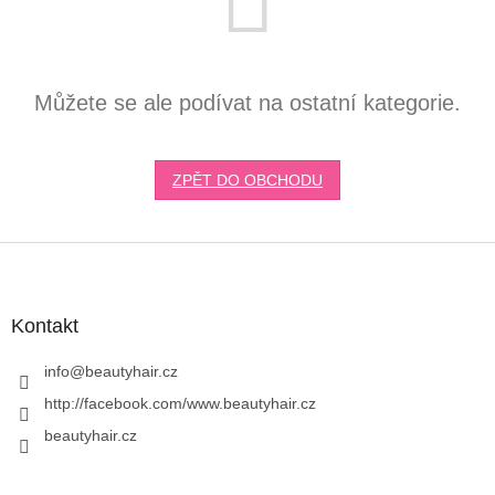
Můžete se ale podívat na ostatní kategorie.
ZPĚT DO OBCHODU
Z
á
p
a
Kontakt
t
í
info
@
beautyhair.cz
http://facebook.com/www.beautyhair.cz
beautyhair.cz