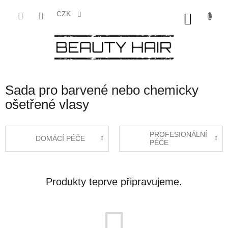
Přejít
na
CZK
NÁKU
obsah
KOŠÍK
Sada pro barvené nebo chemicky
ošetřené vlasy
PROFESIONÁLNÍ
DOMÁCÍ PÉČE
PÉČE
Produkty teprve připravujeme.