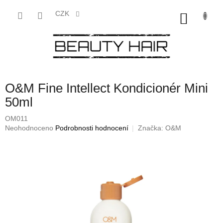
Přejít
na
CZK
NÁKU
obsah
KOŠÍK
O&M Fine Intellect Kondicionér Mini
50ml
OM011
Průměrné
Neohodnoceno
Podrobnosti hodnocení
Značka:
O&M
hodnocení
produktu
je
0,0
z
5
hvězdiček.