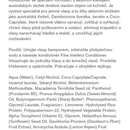
australských složek dodává vlasům objem od kořínků. Je
vyvinut speciálně pro jemné vlasy a to díky aktivním složkám
jako australská třešeň, Davidsonova švestka, keratin a Coco-
Caprylate, které vlasové vlákno opravují, zvětšují a vyhlazují,
chrání vlasy před poškozením a oxidací, eliminují krepatění a
vlasy zanechávají hladké a lesklé, a umožňují jejich
rozčesávání.
Použití: Umyjte vlasy šamponem, odstraňte přebytečnou
vodu a naneste kondicion
é
r Fine Intellect Conditioner.
Vmas
írujte do pokožky hlavy a do konečků vlasů
. Proc
̌ešte
hř
ebenem
a
opl
á
chne
̌te. Pokračujte v obvykl
é
m stylingu.
Aqua (Water), Cetyl Alcohol, Coco-Caprylate/Caprate,
Isoamyl laurate, Stearyl Alcohol, Behentrimonium
Methosulfate, Macadamia Ternifolia Seed oil, Panthenol
(Provitamin B5), Prunus Amygdalus Dulcis (Sweet Almond)
Oil, Butyrospermum Parkii (Shea) Butter*, Phenoxyethanol,
Glyceryl Laurate, Fragrance+, Limonene, Hydrolysed Rice
Protein, Polyquaternium-10, Hydrolysed Vegetable Protein,
Alpha-Tocopherol (Vitamin E), Glycerin, Helianthus Annuus
(Sunflower) Seed Oil, Davidsonia Pruriens (Davidson’s Plum)
Fruit Extract, Acronychia Acidula (Lemon Aspen) Fruit