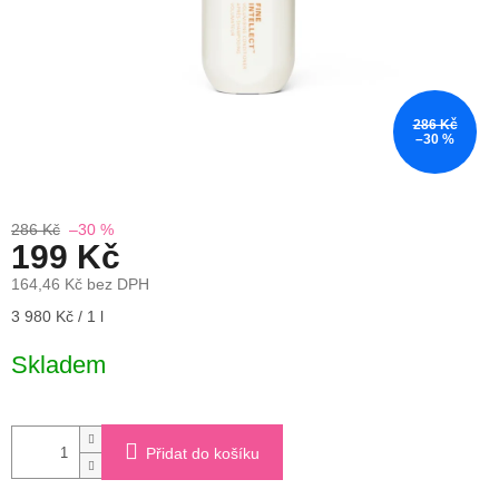
286 Kč
–30 %
286 Kč
–30 %
199 Kč
164,46 Kč bez DPH
Měrná
3 980 Kč / 1 l
cena:
Skladem
Přidat do košíku