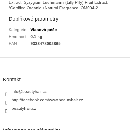
Extract, Syzygium Luehmannii (Lilly Pilly) Fruit Extract.
*Certified Organic +Natural Fragrance. OM004-2
Doplňkové parametry
Kategorie
:
Vlasová péče
Hmotnost
:
0.1 kg
EAN
:
9333478002865
Z
á
p
a
Kontakt
t
í
info
@
beautyhair.cz
http://facebook.com/www.beautyhair.cz
beautyhair.cz