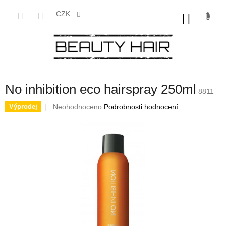
Přejít
na
CZK
NÁKU
obsah
KOŠÍK
No inhibition eco hairspray 250ml
8811
Průměrné
Neohodnoceno
Podrobnosti hodnocení
Výprodej
hodnocení
produktu
je
0,0
z
5
hvězdiček.