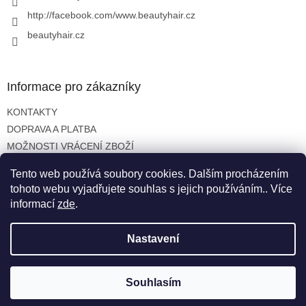
http://facebook.com/www.beautyhair.cz
beautyhair.cz
Informace pro zákazníky
KONTAKTY
DOPRAVA A PLATBA
MOŽNOSTI VRÁCENÍ ZBOŽÍ
OBCHODNÍ PODMÍNKY
Tento web používá soubory cookies. Dalším procházením
OCHRANA OSOBNÍCH ÚDAJŮ
tohoto webu vyjadřujete souhlas s jejich používáním.. Více
informací
zde
.
Nastavení
Vytvořil Shoptet
Copyright 2026
beautyhair.cz
. Všechna práva vyhrazena.
Souhlasím