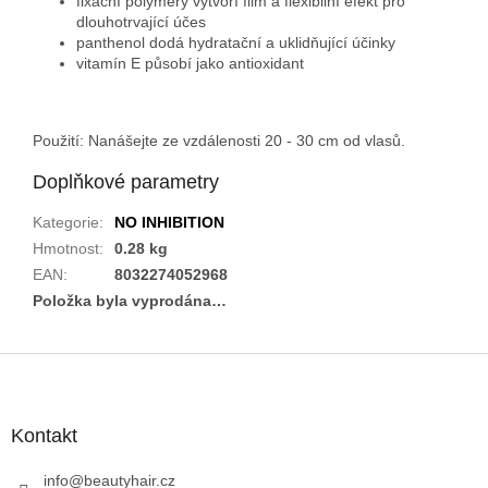
fixační polymery vytvoří film a flexibilní efekt
pro
dlouhotrvající účes
panthenol dodá
hydratační a uklidňující účinky
vitamín E působí jako antioxidant
Použití: Nanášejte ze vzdálenosti 20 - 30 cm od vlasů.
Doplňkové parametry
Kategorie
:
NO INHIBITION
Hmotnost
:
0.28 kg
EAN
:
8032274052968
Položka byla vyprodána…
Z
á
p
a
Kontakt
t
í
info
@
beautyhair.cz