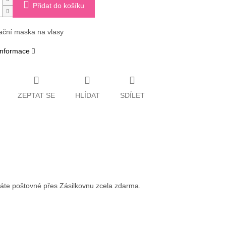
Přidat do košíku
zační maska na vlasy
 informace
ZEPTAT SE
HLÍDAT
SDÍLET
váte poštovné přes Zásilkovnu zcela zdarma.