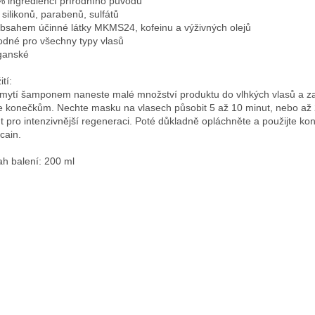
% ingrediencí přírodního původu
 silikonů, parabenů, sulfátů
obsahem účinné látky MKMS24, kofeinu a výživných olejů
odné pro všechny typy vlasů
ganské
tí:
mytí šamponem naneste malé množství produktu do vlhkých vlasů a za
e konečkům. Nechte masku na vlasech působit 5 až 10 minut, nebo až
t pro intenzivnější regeneraci. Poté důkladně opláchněte a použijte ko
cain.
h balení: 200 ml