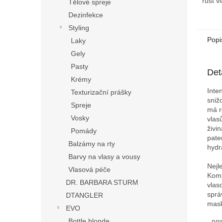
růst v
Tělové spreje
Dezinfekce
Styling
Popi
Laky
Gely
Pasty
Det
Krémy
Inte
Texturizační prášky
sniž
Spreje
má r
Vosky
vlas
živi
Pomády
pate
Balzámy na rty
hydr
Barvy na vlasy a vousy
Nejl
Vlasová péče
Komp
DR. BARBARA STURM
vlas
sprá
DTANGLER
mask
EVO
Bottle blonde