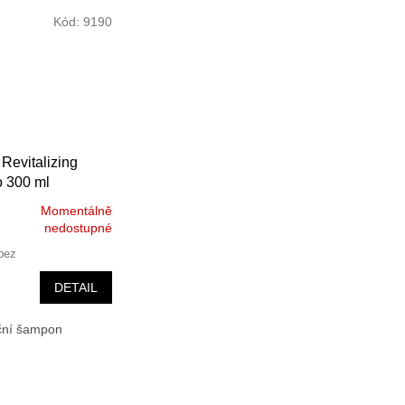
Kód:
9190
Revitalizing
 300 ml
Momentálně
nedostupné
bez
DETAIL
ační šampon