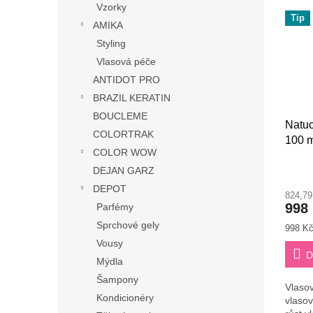
Vzorky
Tip
AMIKA
Styling
Vlasová péče
ANTIDOT PRO
BRAZIL KERATIN
BOUCLEME
Natuc
COLORTRAK
100 m
COLOR WOW
Průmě
DEJAN GARZ
hodno
DEPOT
824,7
produ
998
Parfémy
je
3,3
Sprchové gely
Měrná
998 Kč
z
cena:
Vousy
5
D
Mýdla
hvězdi
Šampony
Vlasov
Kondicionéry
vlasov