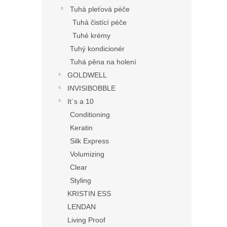
Tuhá pleťová péče
Tuhá čistící péče
Tuhé krémy
Tuhý kondicionér
Tuhá pěna na holení
GOLDWELL
INVISIBOBBLE
It´s a 10
Conditioning
Keratin
Silk Express
Volumizing
Clear
Styling
KRISTIN ESS
LENDAN
Living Proof