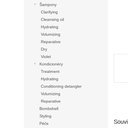
n
Šampony
e
Clarifying
l
Cleansing oil
Hydrating
Volumizing
Reparative
Dry
Violet
Kondicionéry
Treatment
Hydrating
Conditioning detangler
Volumizing
Reparative
Bombshell
Styling
Souvi
Péče