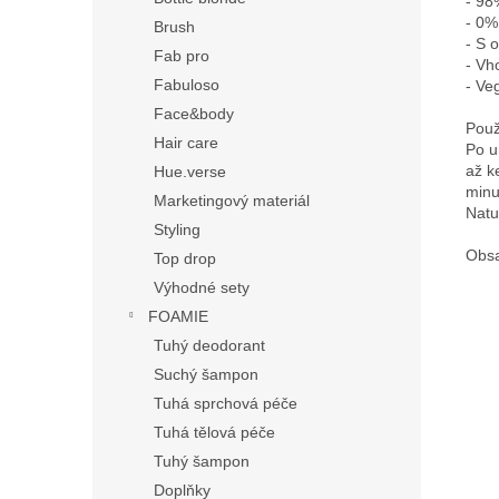
- 98
- 0%
Brush
- S 
Fab pro
- Vh
Fabuloso
- Ve
Face&body
Použi
Hair care
Po u
až k
Hue.verse
minu
Marketingový materiál
Natu
Styling
Obsa
Top drop
Výhodné sety
FOAMIE
Tuhý deodorant
Suchý šampon
Tuhá sprchová péče
Tuhá tělová péče
Tuhý šampon
Doplňky