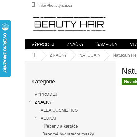
Přejít
info@beautyhair.cz
na
obsah
VÝPRODEJ
ZNAČKY
ŠAMPONY
VL
Domů
ZNAČKY
NATUCAIN
Natucain Rev
P
Natu
o
Přeskočit
s
Kategorie
kategorie
Novin
t
r
VÝPRODEJ
a
ZNAČKY
n
ALEA COSMETICS
n
í
ALOXXI
p
Hřebeny a kartáče
a
Barevné hydratační masky