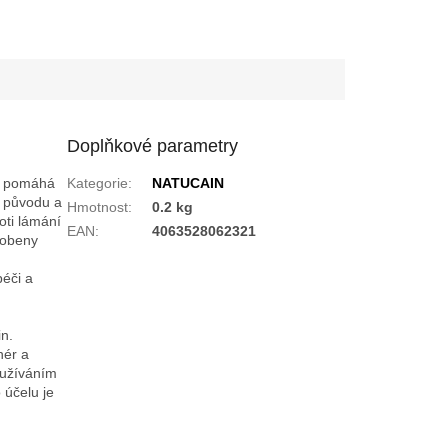
Doplňkové parametry
 a pomáhá
Kategorie
:
NATUCAIN
o původu a
Hmotnost
:
0.2 kg
oti lámání
EAN
:
4063528062321
sobeny
éči a
n.
nér a
oužíváním
 účelu je