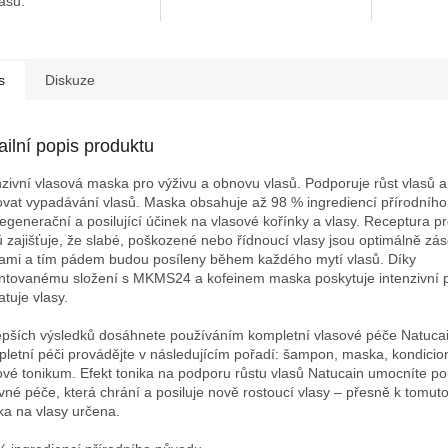
lasů.
s
Diskuze
ailní popis produktu
nzivní vlasová maska ​​pro výživu a obnovu vlasů. Podporuje růst vlasů
ovat vypadávání vlasů. Maska ​​obsahuje až 98 % ingrediencí přírodníh
egenerační a posilující účinek na vlasové kořínky a vlasy. Receptura pr
ů zajišťuje, že slabé, poškozené nebo řídnoucí vlasy jsou optimálně zá
nami a tím pádem budou posíleny během každého mytí vlasů. Díky
ntovanému složení s MKMS24 a kofeinem maska poskytuje ​​intenzivní p
atuje vlasy.
epších výsledků dosáhnete používáním kompletní vlasové péče Natucai
letní péči provádějte v následujícím pořadí: šampon, maska, kondicio
ové tonikum. Efekt tonika na podporu růstu vlasů Natucain umocníte p
vné péče, která chrání a posiluje nově rostoucí vlasy – přesně k tomuto
a ​​na vlasy určena.