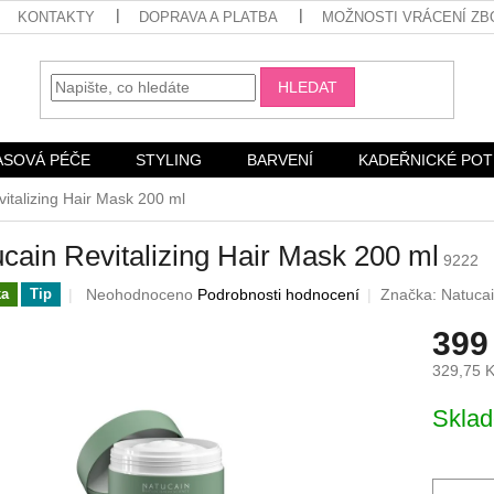
KONTAKTY
DOPRAVA A PLATBA
MOŽNOSTI VRÁCENÍ ZB
HLEDAT
ASOVÁ PÉČE
STYLING
BARVENÍ
KADEŘNICKÉ PO
italizing Hair Mask 200 ml
cain Revitalizing Hair Mask 200 ml
9222
Průměrné
Neohodnoceno
Podrobnosti hodnocení
Značka:
Natuca
ka
Tip
hodnocení
399
produktu
je
329,75 
0,0
z
Měrná
Skla
5
cena:
hvězdiček.