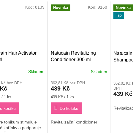
Kód:
8139
Kód:
9168
Novinka
Novinka
Tip
ain Hair Activator
Natucain Revitalizing
Natucain 
l
Conditioner 300 ml
Shampoo
Skladem
Skladem
rné
Průměrné
cení
hodnocení
9 Kč bez DPH
362,81 Kč bez DPH
362,81 Kč 
ktu
produktu
 Kč
439 Kč
DPH
je
439 Kč
3,4
Měrná
 / 1 ks
439 Kč / 1 ks
z
cena:
5
Revitaliz
o košíku
Do košíku
ček.
hvězdiček.
é tonikum stimuluje
Revitalizační kondicionér
é kořínky a podporuje