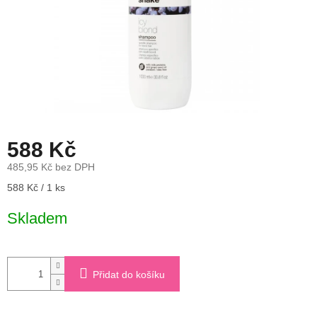
588 Kč
485,95 Kč bez DPH
Měrná
588 Kč / 1 ks
cena:
Skladem
Přidat do košíku