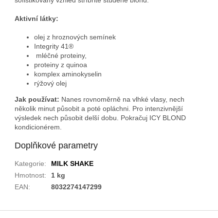
Aktivní látky:
olej z hroznových semínek
Integrity 41®
mléčné proteiny,
proteiny z quinoa
komplex aminokyselin
rýžový olej
Jak používat:
Nanes rovnoměrně na vlhké vlasy, nech
několik minut působit a poté opláchni. Pro intenzivnější
výsledek nech působit delší dobu. Pokračuj ICY BLOND
kondicionérem.
Doplňkové parametry
Kategorie
:
MILK SHAKE
Hmotnost
:
1 kg
EAN
:
8032274147299
Z