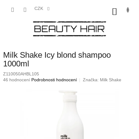
Přejít
na
CZK
NÁKU
obsah
KOŠÍK
Milk Shake Icy blond shampoo
1000ml
Z110050AHBL105
Průměrné
46 hodnocení
Podrobnosti hodnocení
Značka:
Milk Shake
hodnocení
produktu
je
3,7
z
5
hvězdiček.