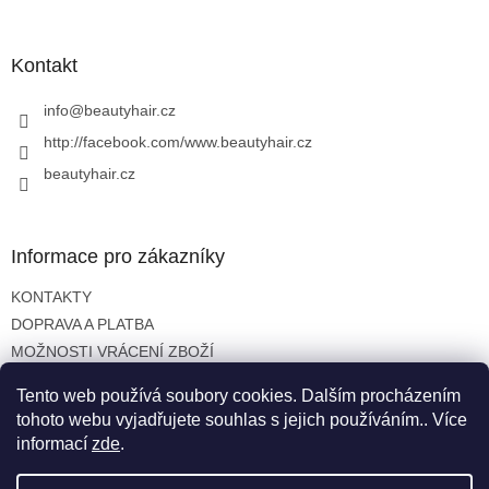
á
p
a
Kontakt
t
í
info
@
beautyhair.cz
http://facebook.com/www.beautyhair.cz
beautyhair.cz
Informace pro zákazníky
KONTAKTY
DOPRAVA A PLATBA
MOŽNOSTI VRÁCENÍ ZBOŽÍ
OBCHODNÍ PODMÍNKY
Tento web používá soubory cookies. Dalším procházením
OCHRANA OSOBNÍCH ÚDAJŮ
tohoto webu vyjadřujete souhlas s jejich používáním.. Více
informací
zde
.