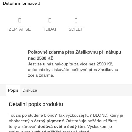
Detailní informace
ZEPTAT SE
HLÍDAT
SDÍLET
Poštovné zdarma přes Zásilkovnu při nákupu
nad 2500 Kč
Jestliže u nás nakoupíte za více než 2500 Kč,
automaticky získáváte poštovné přes Zásilkovnu
zcela zdarma.
Popis
Diskuze
Detailní popis produktu
Toužíš po studené blond? Tak vyzkoušej ICY BLOND, který je
obohacený o
černý pigment!
Odstraňuje nežádoucí žluté
tóny a zároveň
dodává světle šedý tón
. Výsledkem je
sofistikovaný vzhled stříbřité studené blond.