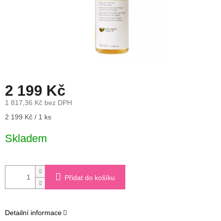
2 199 Kč
1 817,36 Kč bez DPH
Měrná
2 199 Kč / 1 ks
cena:
Skladem
Přidat do košíku
Detailní informace