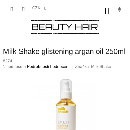
Přejít
na
CZK
NÁKU
obsah
KOŠÍK
Milk Shake glistening argan oil 250ml
8274
Průměrné
1 hodnocení
Podrobnosti hodnocení
Značka:
Milk Shake
hodnocení
produktu
je
5,0
z
5
hvězdiček.