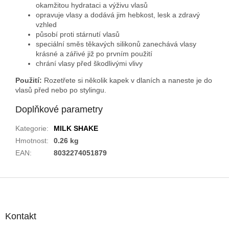
okamžitou hydrataci a výživu vlasů
opravuje vlasy a dodává jim hebkost, lesk a zdravý
vzhled
působí proti stárnutí vlasů
speciální směs těkavých silikonů zanechává vlasy
krásné a zářivé již po prvním použití
chrání vlasy před škodlivými vlivy
Použití:
Rozetřete si několik kapek v dlaních a naneste je do
vlasů před nebo po stylingu.
Doplňkové parametry
Kategorie
:
MILK SHAKE
Hmotnost
:
0.26 kg
EAN
:
8032274051879
Z
á
p
a
Kontakt
t