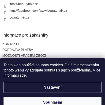
í
info
@
beautyhair.cz
http://facebook.com/www.beautyhair.cz
beautyhair.cz
Informace pro zákazníky
KONTAKTY
DOPRAVA A PLATBA
MOŽNOSTI VRÁCENÍ ZBOŽÍ
OBCHODNÍ PODMÍNKY
Tento web používá soubory cookies. Dalším procházením
OCHRANA OSOBNÍCH ÚDAJŮ
tohoto webu vyjadřujete souhlas s jejich používáním.. Více
informací
zde
.
Nastavení
Vytvořil Shoptet
Copyright 2026
beautyhair.cz
. Všechna práva vyhrazena.
Souhlasím