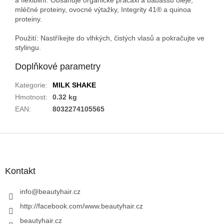
mléčné proteiny, ovocné výtažky, Integrity 41® a quinoa
proteiny.
Použití:
Nastříkejte do vlhkých, čistých vlasů a pokračujte ve
stylingu.
Doplňkové parametry
Kategorie
:
MILK SHAKE
Hmotnost
:
0.32 kg
EAN
:
8032274105565
Z
á
p
a
Kontakt
t
í
info
@
beautyhair.cz
http://facebook.com/www.beautyhair.cz
beautyhair.cz