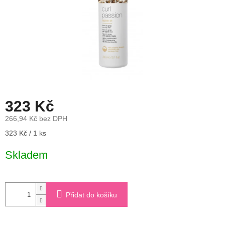
323 Kč
266,94 Kč bez DPH
Měrná
323 Kč / 1 ks
cena:
Skladem
Přidat do košíku