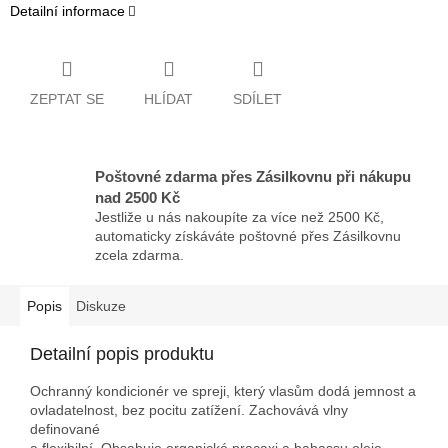
Detailní informace
ZEPTAT SE
HLÍDAT
SDÍLET
Poštovné zdarma přes Zásilkovnu při nákupu
nad 2500 Kč
Jestliže u nás nakoupíte za více než 2500 Kč,
automaticky získáváte poštovné přes Zásilkovnu
zcela zdarma.
Popis
Diskuze
Detailní popis produktu
Ochranný kondicionér ve spreji, který vlasům
dodá jemnost a
ovladatelnost
, bez pocitu zatížení. Zachovává
vlny
definované
a flexibilní
. Obsahuje organické pracaxi a babassu oleje,