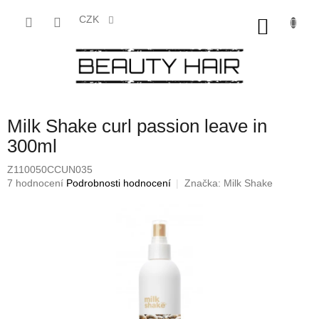
Přejít
na
CZK
NÁKU
obsah
KOŠÍK
Milk Shake curl passion leave in
300ml
Z110050CCUN035
Průměrné
7 hodnocení
Podrobnosti hodnocení
Značka:
Milk Shake
hodnocení
produktu
je
3,9
z
5
hvězdiček.