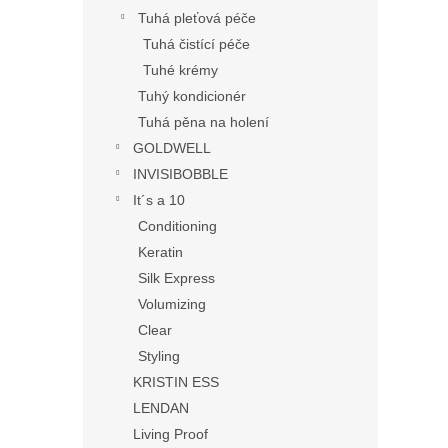
Tuhá pleťová péče
Tuhá čistící péče
Tuhé krémy
Tuhý kondicionér
Tuhá pěna na holení
GOLDWELL
INVISIBOBBLE
It´s a 10
Conditioning
Keratin
Silk Express
Volumizing
Clear
Styling
KRISTIN ESS
LENDAN
Living Proof