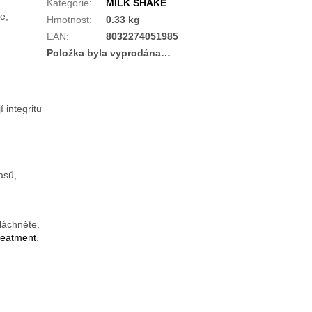
Kategorie
:
MILK SHAKE
e,
Hmotnost
:
0.33 kg
EAN
:
8032274051985
Položka byla vyprodána…
 integritu
asů,
láchněte.
reatment
.