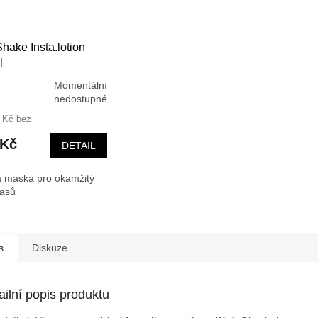
Shake Insta.lotion
l
Momentálnì
rné
nedostupné
cení
 Kč bez
ktu
 Kč
DETAIL
á maska pro okamžitý
ček.
lasů
s
Diskuze
ailní popis produktu