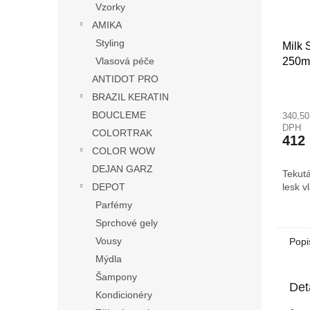
Vzorky
AMIKA
Styling
Milk 
250m
Vlasová péče
ANTIDOT PRO
Průmě
BRAZIL KERATIN
hodno
BOUCLEME
340,50
produ
DPH
je
COLORTRAK
412
3,8
COLOR WOW
z
DEJAN GARZ
5
Tekut
hvězdi
lesk v
DEPOT
Parfémy
Sprchové gely
Vousy
Popi
Mýdla
Šampony
Det
Kondicionéry