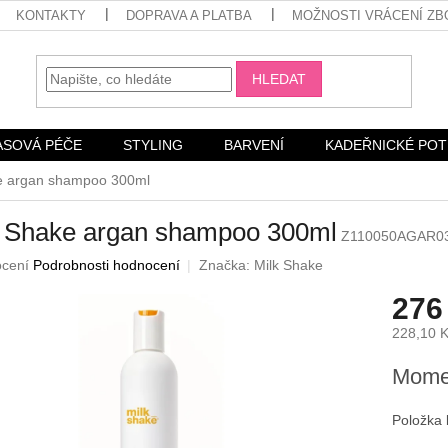
KONTAKTY
DOPRAVA A PLATBA
MOŽNOSTI VRÁCENÍ ZB
HLEDAT
ASOVÁ PÉČE
STYLING
BARVENÍ
KADEŘNICKÉ PO
e argan shampoo 300ml
k Shake argan shampoo 300ml
Z110050AGAR0
né
ocení
Podrobnosti hodnocení
Značka:
Milk Shake
ení
276
u
228,10 
Měrná
Momen
cena:
ek.
Položka