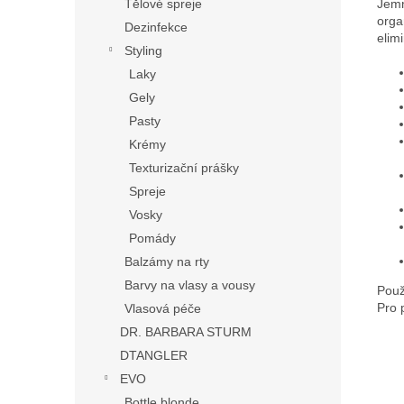
Jemn
Tělové spreje
orga
Dezinfekce
elim
Styling
Laky
Gely
Pasty
Krémy
Texturizační prášky
Spreje
Vosky
Pomády
Balzámy na rty
Barvy na vlasy a vousy
Použ
Pro 
Vlasová péče
DR. BARBARA STURM
DTANGLER
EVO
Bottle blonde