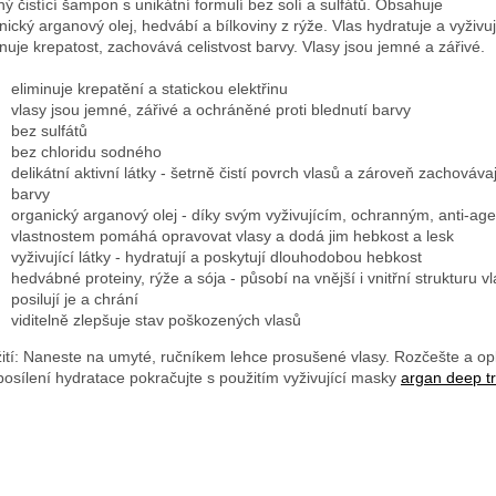
ý čistící šampon s unikátní formulí bez solí a sulfátů. Obsahuje
nický
arganový olej
, hedvábí a bílkoviny z rýže. Vlas hydratuje a vyživuj
inuje krepatost, zachovává celistvost barvy. Vlasy jsou jemné a zářivé.
eliminuje krepatění a statickou elektřinu
vlasy jsou jemné, zářivé a ochráněné proti blednutí barvy
bez sulfátů
bez chloridu sodného
delikátní aktivní látky - šetrně čistí povrch vlasů a zároveň zachovávají
barvy
organický
arganový olej
- díky svým vyživujícím, ochranným, anti-age
vlastnostem pomáhá opravovat vlasy a dodá jim hebkost a lesk
vyživující látky - hydratují a poskytují dlouhodobou hebkost
hedvábné proteiny, rýže a sója - působí na vnější i vnitřní strukturu vl
posilují je a chrání
viditelně zlepšuje stav poškozených vlasů
ití:
Naneste na umyté, ručníkem lehce prosušené vlasy. Rozčešte a op
posílení hydratace pokračujte s použitím vyživující masky
argan deep t