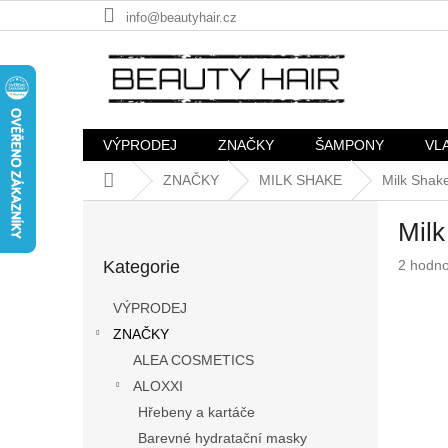
Přejít
info@beautyhair.cz
na
obsah
VÝPRODEJ
ZNAČKY
ŠAMPONY
VL
Domů
ZNAČKY
MILK SHAKE
Milk Shak
P
Mil
o
Přeskočit
s
Průměr
Kategorie
2 hodn
kategorie
t
hodnoc
r
produkt
VÝPRODEJ
a
je
ZNAČKY
n
4,5
z
ALEA COSMETICS
n
5
í
ALOXXI
hvězdič
p
Hřebeny a kartáče
a
Barevné hydratační masky