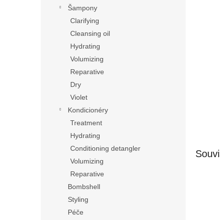
n
Šampony
e
Clarifying
l
Cleansing oil
Hydrating
Volumizing
Reparative
Dry
Violet
Kondicionéry
Treatment
Hydrating
Conditioning detangler
Souvi
Volumizing
Reparative
Bombshell
Styling
Péče