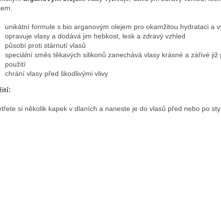
jem.
unikátní formule s bio arganovým olejem pro okamžitou hydrataci a v
opravuje vlasy a dodává jim hebkost, lesk a zdravý vzhled
působí proti stárnutí vlasů
speciální směs těkavých silikonů zanechává vlasy krásné a zářivé již
použití
chrání vlasy před škodlivými vlivy
ití:
třete si několik kapek v dlaních a naneste je do vlasů před nebo po sty