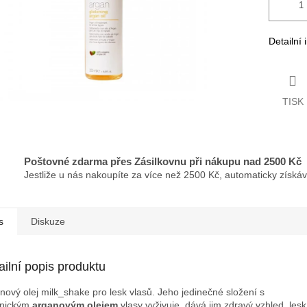
Detailní
TISK
Poštovné zdarma přes Zásilkovnu při nákupu nad 2500 Kč
Jestliže u nás nakoupíte za více než 2500 Kč, automaticky získá
s
Diskuze
ailní popis produktu
nový olej milk_shake pro lesk vlasů. Jeho jedinečné složení s
anickým
arganovým olejem
vlasy vyživuje, dává jim zdravý vzhled, les