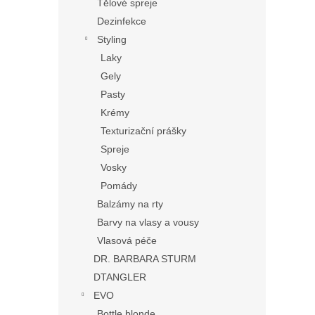
Tělové spreje
Dezinfekce
Styling
Laky
Gely
Pasty
Krémy
Texturizační prášky
Spreje
Vosky
Pomády
Balzámy na rty
Barvy na vlasy a vousy
Vlasová péče
DR. BARBARA STURM
DTANGLER
EVO
Bottle blonde