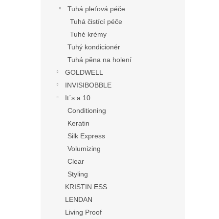
Tuhá pleťová péče
Tuhá čistící péče
Tuhé krémy
Tuhý kondicionér
Tuhá pěna na holení
GOLDWELL
INVISIBOBBLE
It´s a 10
Conditioning
Keratin
Silk Express
Volumizing
Clear
Styling
KRISTIN ESS
LENDAN
Living Proof