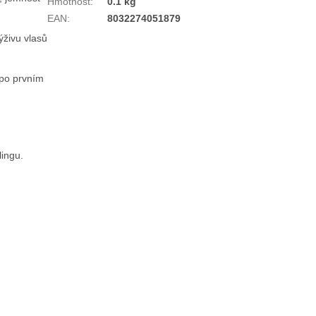
Hmotnost
:
0.1 kg
EAN
:
8032274051879
ýživu vlasů
 po prvním
lingu.