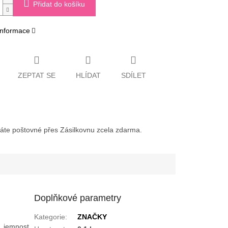
Přidat do košíku
 informace
ZEPTAT SE
HLÍDAT
SDÍLET
váte poštovné přes Zásilkovnu zcela zdarma.
Doplňkové parametry
Kategorie
:
ZNAČKY
k, jemnost