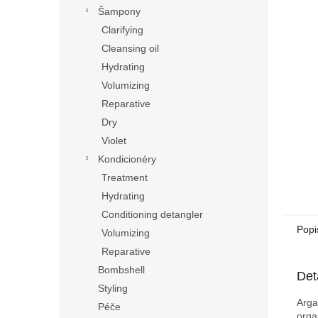
n
Šampony
e
Clarifying
l
Cleansing oil
Hydrating
Volumizing
Reparative
Dry
Violet
Kondicionéry
Treatment
Hydrating
Conditioning detangler
Popi
Volumizing
Reparative
Bombshell
Det
Styling
Arga
Péče
org