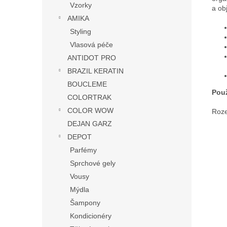
Vzorky
a ob
AMIKA
Styling
Vlasová péče
ANTIDOT PRO
BRAZIL KERATIN
BOUCLEME
Použ
COLORTRAK
COLOR WOW
Roze
DEJAN GARZ
DEPOT
Parfémy
Sprchové gely
Vousy
Mýdla
Šampony
Kondicionéry