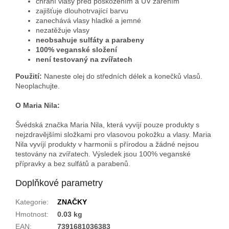
chrání vlasy před poškozením a UV zářením
zajišťuje dlouhotrvající barvu
zanechává vlasy hladké a jemné
nezatěžuje vlasy
neobsahuje sulfáty a parabeny
100% veganské složení
není testovaný na zvířatech
Použití:
Naneste olej do středních délek a konečků vlasů.
Neoplachujte.
O Maria Nila:
Švédská značka Maria Nila, která vyvíjí pouze produkty s
nejzdravějšími složkami pro vlasovou pokožku a vlasy. Maria
Nila vyvíjí produkty v harmonii s přírodou a žádné nejsou
testovány na zvířatech. Výsledek jsou 100% veganské
přípravky a bez sulfátů a parabenů.
Doplňkové parametry
Kategorie
:
ZNAČKY
Hmotnost
:
0.03 kg
EAN
:
7391681036383