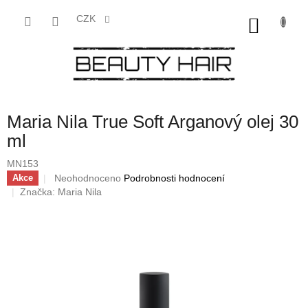
Přejít
na
CZK
NÁKU
obsah
KOŠÍK
Maria Nila True Soft Arganový olej 30
ml
MN153
Průměrné
Neohodnoceno
Podrobnosti hodnocení
Akce
hodnocení
Značka:
Maria Nila
produktu
je
0,0
z
5
hvězdiček.