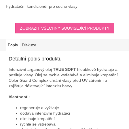
Hydratační kondicionér pro suché vlasy
ZOBRAZIT VŠECHNY SOUVISEJÍCÍ PRODUKTY
Popis
Diskuze
Detailní popis produktu
Intenzivní arganový
olej
TRUE SOFT
hloubkově hydratuje a
posiluje vlasy. Olej se rychle vstřebává a eliminuje krepatění.
Color Guard Complex chrání vlasy před UV zářením a
zajišťuje déletrvající intenzitu barvy.
Vlastnosti:
regeneruje a vyživuje
dodává intenzivní hydrataci
eliminuje krepatění
rychle se vstřebává