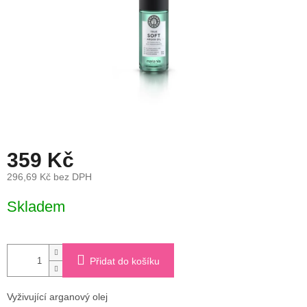
359 Kč
296,69 Kč bez DPH
Měrná
Skladem
cena:
Přidat do košíku
Vyživující arganový olej