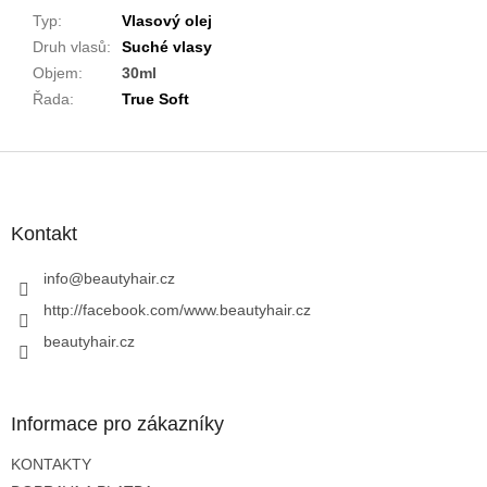
Typ
:
Vlasový olej
Druh vlasů
:
Suché vlasy
Objem
:
30ml
Řada
:
True Soft
Z
á
p
a
Kontakt
t
í
info
@
beautyhair.cz
http://facebook.com/www.beautyhair.cz
beautyhair.cz
Informace pro zákazníky
KONTAKTY