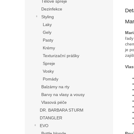
Tělové spreje
Dezinfekce
Det
Styling
Mar
Laky
Gely
Mari
řady
Pasty
chem
Krémy
je p
zajiš
Texturizační prášky
Spreje
Vlas
Vosky
Pomády
Balzámy na rty
Barvy na vlasy a vousy
Vlasová péče
DR. BARBARA STURM
DTANGLER
EVO
Bottle blonde
Použ