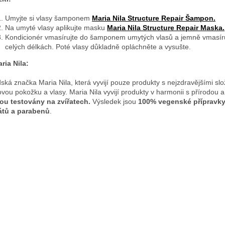
Umyjte si vlasy šamponem
Maria Nila Structure Repair Šampon.
Na umyté vlasy aplikujte masku
Maria Nila Structure Repair Maska.
Kondicionér vmasírujte do šamponem umytých vlasů a jemně vmasíru
celých délkách. Poté vlasy důkladně opláchněte a vysušte.
ria Nila:
ská značka Maria Nila, která vyvijí pouze produkty s nejzdravějšími sl
ovou pokožku a vlasy. Maria Nila vyvijí produkty v harmonii s přírodou 
ou testovány na zvířatech.
Výsledek jsou
100% vegenské přípravk
átů a parabenů
.