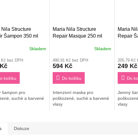
 Nila Structure
Maria Nila Structure
Maria Nil
ir Šampon 350 ml
Repair Masque 250 ml
Repair Š
Skladem
Skladem
9 Kč bez DPH
490,91 Kč bez DPH
205,79 Kč
 Kč
594 Kč
249 Kč
o košíku
Do košíku
Do ko
 šampon pro
Intenzivní maska pro
Jemný ša
zené, suché a barvené
poškozené, suché a barvené
poškozené
vlasy
vlasy
s
Diskuze