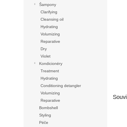
n
Šampony
e
Clarifying
l
Cleansing oil
Hydrating
Volumizing
Reparative
Dry
Violet
Kondicionéry
Treatment
Hydrating
Conditioning detangler
Volumizing
Souvi
Reparative
Bombshell
Styling
Péče