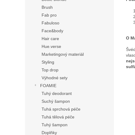
Brush
Fab pro
Fabuloso
Face&body
O Ma
Hair care
Hue.verse
Švéd
Marketingový materiál
vlas
nejs
Styling
sulf
Top drop
Výhodné sety
FOAMIE
Tuhý deodorant
Suchý šampon
Tuhá sprchová péče
Tuhá tělová péče
Tuhý šampon
Doplňky