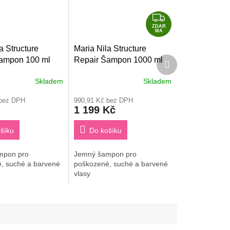
Z
D
ZDAR
MA
A
a Structure
Maria Nila Structure
R
Další
ampon 100 ml
Repair Šampon 1000 ml
M
produkt
A
Skladem
Skladem
Průměrné
hodnocení
 bez DPH
990,91 Kč bez DPH
produktu
1 199 Kč
je
3,8
šíku
Do košíku
z
5
hvězdiček.
mpon pro
Jemný šampon pro
, suché a barvené
poškozené, suché a barvené
vlasy