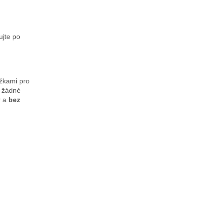
jte po
ožkami pro
a žádné
y
a
bez