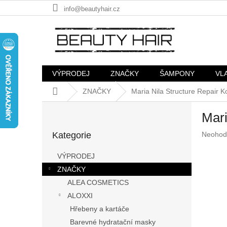
Přejít
info@beautyhair.cz
na
obsah
VÝPRODEJ
ZNAČKY
ŠAMPONY
VL
Domů
ZNAČKY
Maria Nila Structure Repair K
P
Mari
o
Přeskočit
s
Průměr
Kategorie
Neohod
kategorie
t
hodnoc
r
produkt
VÝPRODEJ
a
je
ZNAČKY
n
0,0
z
ALEA COSMETICS
n
5
í
ALOXXI
hvězdič
p
Hřebeny a kartáče
a
Barevné hydratační masky