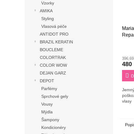
Vzorky
AMIKA
Styling
Vlasová péče
Maria
ANTIDOT PRO
Repa
BRAZIL KERATIN
BOUCLEME
COLORTRAK
396,6
480
COLOR WOW
DEJAN GARZ
D
DEPOT
Parfémy
Jemný
poško
Sprchové gely
vlasy
Vousy
Mýdla
Šampony
Popi
Kondicionéry