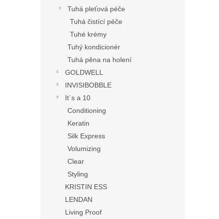
Tuhá pleťová péče
Tuhá čistící péče
Tuhé krémy
Tuhý kondicionér
Tuhá pěna na holení
GOLDWELL
INVISIBOBBLE
It´s a 10
Conditioning
Keratin
Silk Express
Volumizing
Clear
Styling
KRISTIN ESS
LENDAN
Living Proof