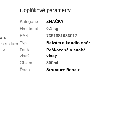
Doplňkové parametry
Kategorie
:
ZNAČKY
Hmotnost
:
0.1 kg
EAN
:
7391681036017
é a
Typ
:
Balzám a kondicionér
 struktura
m a
Druh
Poškozené a suché
vlasů
:
vlasy
Objem
:
300ml
Řada
:
Structure Repair