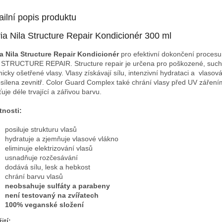
ailní popis produktu
ia Nila Structure Repair Kondicionér 300 ml
a Nila Structure Repair Kondicionér
pro efektivní dokončení procesu
 STRUCTURE REPAIR. Structure repair je určena pro poškozené, such
icky ošetřené vlasy. Vlasy získávají sílu, intenzivní hydrataci a vlasová
osílena zevnitř. Color Guard Complex také chrání vlasy před UV záření
ťuje déle trvající a zářivou barvu.
tnosti:
posiluje strukturu vlasů
hydratuje a zjemňuje vlasové vlákno
eliminuje elektrizování vlasů
usnadňuje rozčesávání
dodává sílu, lesk a hebkost
chrání barvu vlasů
neobsahuje sulfáty a parabeny
není testovaný na zvířatech
100% veganské složení
ití: