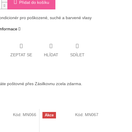
Přidat do košíku
ndicionér pro poškozené, suché a barvené vlasy
 informace
ZEPTAT SE
HLÍDAT
SDÍLET
váte poštovné přes Zásilkovnu zcela zdarma.
Kód:
MN066
Kód:
MN067
Akce