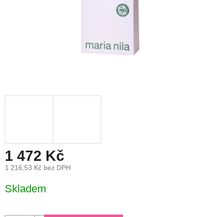
1 472 Kč
1 216,53 Kč bez DPH
Měrná
Skladem
cena: