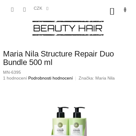
Přejít
na
CZK
NÁKU
obsah
KOŠÍK
Maria Nila Structure Repair Duo
Bundle 500 ml
MN-6395
Průměrné
1 hodnocení
Podrobnosti hodnocení
Značka:
Maria Nila
hodnocení
produktu
je
2,0
z
5
hvězdiček.