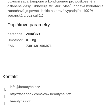
Luxusní sada šamponu a kondicionéru pro poškozené a
oslabené vlasy. Obnovuje strukturu vlasů, dodává hydrataci a
zanechává je pevné, lesklé a zdravě vypadající. 100 %
veganská a bez sulfátů.
Doplňkové parametry
Kategorie
:
ZNAČKY
Hmotnost
:
0.1 kg
EAN
:
7391681406971
Z
á
p
a
Kontakt
t
í
info
@
beautyhair.cz
http://facebook.com/www.beautyhair.cz
beautyhair.cz