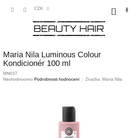
Přejít
na
CZK
NÁKU
obsah
KOŠÍK
Maria Nila Luminous Colour
Kondicionér 100 ml
MN037
Průměrné
Neohodnoceno
Podrobnosti hodnocení
Značka:
Maria Nila
hodnocení
produktu
je
0,0
z
5
hvězdiček.