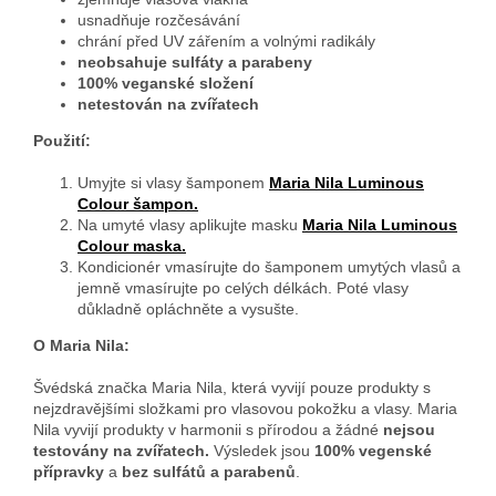
usnadňuje rozčesávání
chrání před UV zářením a volnými radikály
neobsahuje sulfáty a parabeny
100% veganské složení
netestován na zvířatech
Použití:
Umyjte si vlasy šamponem
Maria Nila Luminous
Colour šampon.
Na umyté vlasy aplikujte masku
Maria Nila Luminous
Colour maska.
Kondicionér vmasírujte do šamponem umytých vlasů a
jemně vmasírujte po celých délkách. Poté vlasy
důkladně opláchněte a vysušte.
O Maria Nila:
Švédská značka Maria Nila, která vyvijí pouze produkty s
nejzdravějšími složkami pro vlasovou pokožku a vlasy. Maria
Nila vyvijí produkty v harmonii s přírodou a žádné
nejsou
testovány na zvířatech.
Výsledek jsou
100% vegenské
přípravky
a
bez sulfátů a parabenů
.