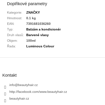
Doplňkové parametry
Kategorie
:
ZNAČKY
Hmotnost
:
0.1 kg
EAN
:
7391681036260
Typ
:
Balzám a kondicionér
Druh vlasů
:
Barvené vlasy
Objem
:
100ml
Řada
:
Luminous Colour
Z
á
p
a
Kontakt
t
í
info
@
beautyhair.cz
http://facebook.com/www.beautyhair.cz
beautyhair.cz