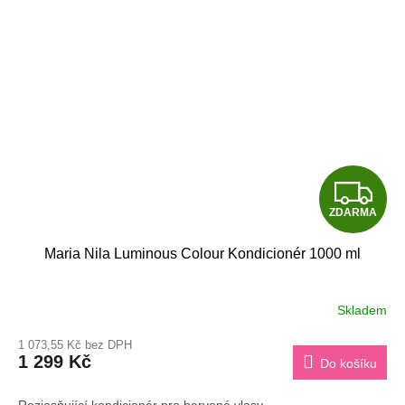
Z
ZDARMA
D
Maria Nila Luminous Colour Kondicionér 1000 ml
A
R
Skladem
M
1 073,55 Kč bez DPH
1 299 Kč
Do košíku
A
Rozjasňující kondicionér pro barvené vlasy