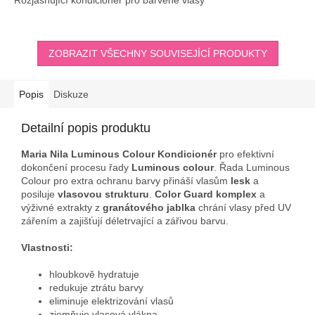
ZOBRAZIT VŠECHNY SOUVISEJÍCÍ PRODUKTY
Popis
Diskuze
Detailní popis produktu
Maria Nila Luminous Colour Kondicionér
pro efektivní
dokončení procesu řady
Luminous colour
. Řada Luminous
Colour pro extra ochranu barvy přináší vlasům
lesk
a
posiluje
vlasovou strukturu
.
Color Guard komplex
a
výživné extrakty z
granátového jablka
chrání vlasy před UV
zářením a zajišťují déletrvající a zářivou barvu.
Vlastnosti:
hloubkově hydratuje
redukuje ztrátu barvy
eliminuje elektrizování vlasů
zjemňuje vlasová vlákna