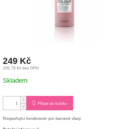
249 Kč
205,79 Kč bez DPH
Měrná
Skladem
cena:
Přidat do košíku
Rozjasňující kondicionér pro barvené vlasy