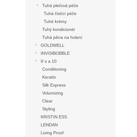
Tuhá pleťová péče
Tuhá čistící péče
Tuhé krémy
Tuhý kondicionér
Tuhá pěna na holení
GOLDWELL
INVISIBOBBLE
It´s a 10
Conditioning
Keratin
Silk Express
Volumizing
Clear
Styling
KRISTIN ESS
LENDAN
Living Proof