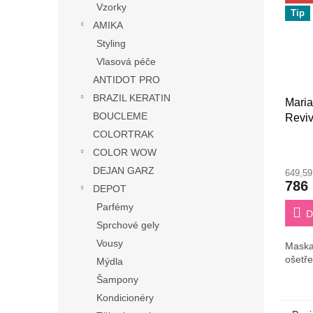
Vzorky
Tip
AMIKA
Styling
Vlasová péče
ANTIDOT PRO
BRAZIL KERATIN
Maria
BOUCLEME
Revi
COLORTRAK
COLOR WOW
DEJAN GARZ
649,5
786
DEPOT
Parfémy
D
Sprchové gely
Vousy
Maska
ošetře
Mýdla
Šampony
Kondicionéry