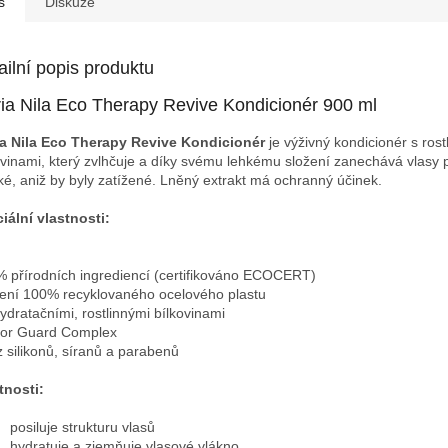
s
Diskuze
ailní popis produktu
ia Nila Eco Therapy Revive Kondicionér 900 ml
a Nila Eco Therapy Revive Kondicionér
je výživný kondicionér s rost
ovinami, který zvlhčuje a díky svému lehkému složení zanechává vlasy 
é, aniž by byly zatížené. Lněný extrakt má ochranný účinek.
iální vlastnosti:
% přírodních ingrediencí (certifikováno ECOCERT)
lení 100% recyklovaného ocelového plastu
hydratačními, rostlinnými bílkovinami
lor Guard Complex
z silikonů, síranů a parabenů
tnosti:
posiluje strukturu vlasů
hydratuje a zjemňuje vlasové vlákno