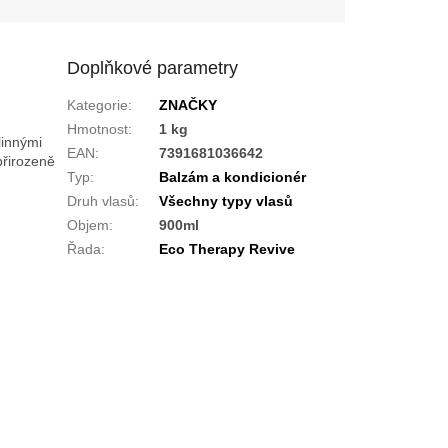
Doplňkové parametry
Kategorie
:
ZNAČKY
Hmotnost
:
1 kg
linnými
EAN
:
7391681036642
přirozeně
Typ
:
Balzám a kondicionér
Druh vlasů
:
Všechny typy vlasů
Objem
:
900ml
Řada
:
Eco Therapy Revive