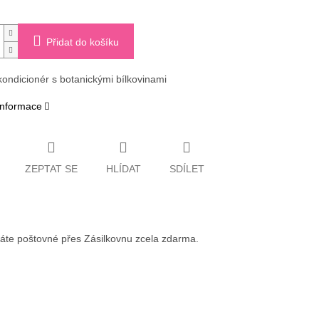
Přidat do košíku
kondicionér s botanickými bílkovinami
 informace
ZEPTAT SE
HLÍDAT
SDÍLET
váte poštovné přes Zásilkovnu zcela zdarma.