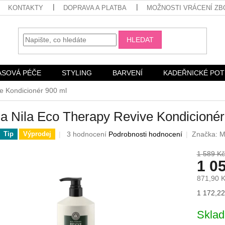
KONTAKTY
DOPRAVA A PLATBA
MOŽNOSTI VRÁCENÍ ZB
HLEDAT
ASOVÁ PÉČE
STYLING
BARVENÍ
KADEŘNICKÉ PO
e Kondicionér 900 ml
a Nila Eco Therapy Revive Kondicionér
Průměrné
3 hodnocení
Podrobnosti hodnocení
Značka:
M
Tip
Výprodej
hodnocení
produktu
1 589 Kč
1 0
je
4,7
871,90 
z
5
Měrná
1 172,22 
hvězdiček.
cena:
Skla