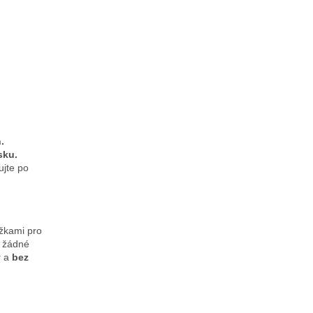
.
sku.
jte po
ožkami pro
a žádné
y
a
bez