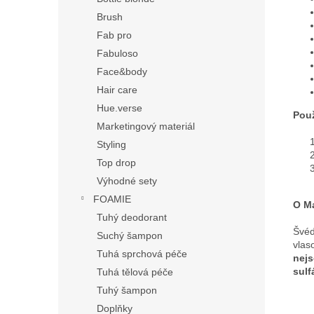
Brush
Fab pro
Fabuloso
Face&body
Hair care
Hue.verse
Použ
Marketingový materiál
Styling
Top drop
Výhodné sety
FOAMIE
O Ma
Tuhý deodorant
Švéd
Suchý šampon
vlas
Tuhá sprchová péče
nejs
sulf
Tuhá tělová péče
Tuhý šampon
Doplňky