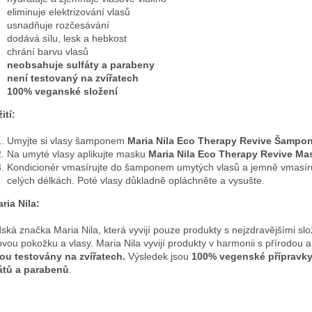
eliminuje elektrizování vlasů
usnadňuje rozčesávání
dodává sílu, lesk a hebkost
chrání barvu vlasů
neobsahuje sulfáty a parabeny
není testovaný na zvířatech
100% veganské složení
ití:
Umyjte si vlasy šamponem
Maria Nila Eco Therapy Revive Šampon
Na umyté vlasy aplikujte masku
Maria Nila Eco Therapy Revive Ma
Kondicionér vmasírujte do šamponem umytých vlasů a jemně vmasíru
celých délkách. Poté vlasy důkladně opláchněte a vysušte.
ria Nila:
ská značka Maria Nila, která vyvijí pouze produkty s nejzdravějšími sl
ovou pokožku a vlasy. Maria Nila vyvijí produkty v harmonii s přírodou 
ou testovány na zvířatech.
Výsledek jsou
100% vegenské přípravk
átů a parabenů
.