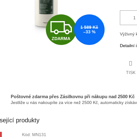
Z
1 589 Kč
–33 %
Výživný 
ZDARMA
D
Detailní
A
TISK
R
Poštovné zdarma přes Zásilkovnu při nákupu nad 2500 Kč
Jestliže u nás nakoupíte za více než 2500 Kč, automaticky získá
M
sející produkty
A
Kód:
MN131