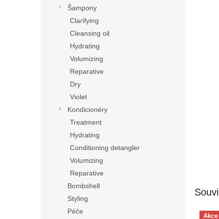
n
Šampony
e
Clarifying
l
Cleansing oil
Hydrating
Volumizing
Reparative
Dry
Violet
Kondicionéry
Treatment
Hydrating
Conditioning detangler
Volumizing
Reparative
Bombshell
Souvi
Styling
Péče
Akce