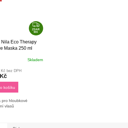
Z
D
ZDAR
MA
A
 Nila Eco Therapy
R
ve Maska 250 ml
M
A
Skladem
9 Kč bez DPH
 Kč
o košíku
 pro hloubkové
ní vlasů