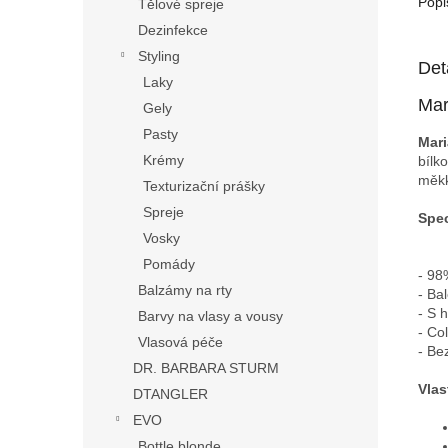
Popi
Tělové spreje
Dezinfekce
Styling
Det
Laky
Mar
Gely
Pasty
Mari
Krémy
bílk
měkk
Texturizační prášky
Spreje
Spec
Vosky
Pomády
- 98
Balzámy na rty
- Ba
- S 
Barvy na vlasy a vousy
- Co
Vlasová péče
- Be
DR. BARBARA STURM
Vlas
DTANGLER
EVO
Bottle blonde