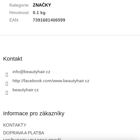
Kategorie
:
ZNAČKY
Hmotnost
:
0.1 kg
EAN
:
7391681406599
Z
á
p
a
Kontakt
t
í
info
@
beautyhair.cz
http://facebook.com/www.beautyhair.cz
beautyhair.cz
Informace pro zákazníky
KONTAKTY
DOPRAVA A PLATBA