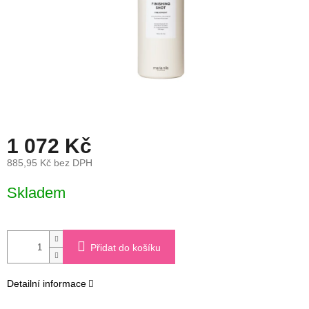
1 072 Kč
885,95 Kč bez DPH
Měrná
Skladem
cena:
Přidat do košíku
Detailní informace