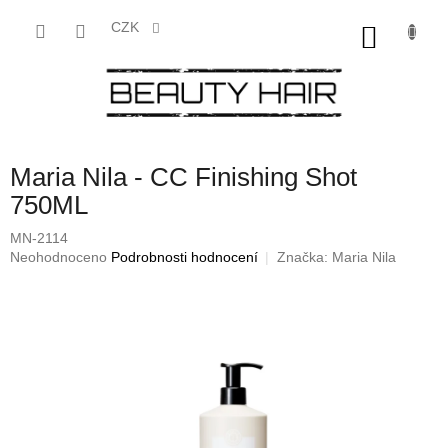
Přejít
na
CZK
NÁKU
obsah
KOŠÍK
Maria Nila - CC Finishing Shot
750ML
MN-2114
Průměrné
Neohodnoceno
Podrobnosti hodnocení
Značka:
Maria Nila
hodnocení
produktu
je
0,0
z
5
hvězdiček.