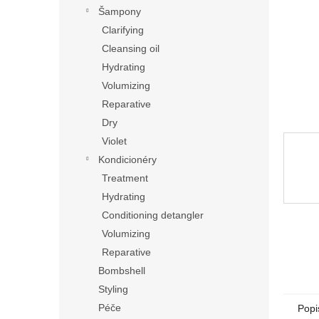
n
Šampony
e
Clarifying
l
Cleansing oil
Hydrating
Volumizing
Reparative
Dry
Violet
Kondicionéry
Treatment
Hydrating
Conditioning detangler
Volumizing
Reparative
Bombshell
Styling
Péče
Popi