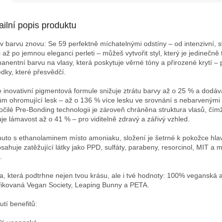
ailní popis produktu
v barvu znovu: Se 59 perfektně míchatelnými odstíny – od intenzivní, 
 až po jemnou eleganci perleti – můžeš vytvořit styl, který je jedinečně tv
anentní barvu na vlasy, která poskytuje věrné tóny a přirozené krytí – 
edky, které přesvědčí.
 inovativní pigmentová formule snižuje ztrátu barvy až o 25 % a dodá
ům ohromující lesk – až o 136 % více lesku ve srovnání s nebarvenými 
očilé Pre-Bonding technologii je zároveň chráněna struktura vlasů, čím
uje lámavost až o 41 % – pro viditelně zdravý a zářivý vzhled.
nuto s ethanolaminem místo amoniaku, složení je šetrné k pokožce hla
sahuje zatěžující látky jako PPD, sulfáty, parabeny, resorcinol, MIT a m
.
a, která podtrhne nejen tvou krásu, ale i tvé hodnoty: 100% veganská 
ifikovaná Vegan Society, Leaping Bunny a PETA.
utí benefitů: