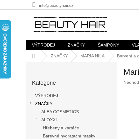
Přejít
info@beautyhair.cz
na
obsah
VÝPRODEJ
ZNAČKY
ŠAMPONY
VL
Domů
ZNAČKY
MARIA NILA
Barvení a 
P
Mar
o
Přeskočit
s
Průměr
Kategorie
Neohod
kategorie
t
hodnoc
r
produkt
VÝPRODEJ
a
je
ZNAČKY
n
0,0
z
ALEA COSMETICS
n
5
í
ALOXXI
hvězdič
p
Hřebeny a kartáče
a
Barevné hydratační masky