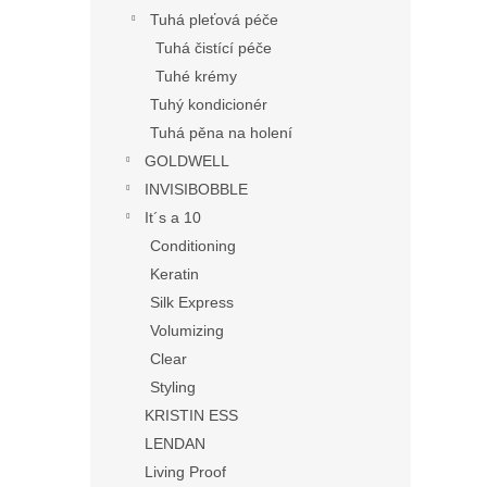
Tuhá pleťová péče
Tuhá čistící péče
Tuhé krémy
Tuhý kondicionér
Tuhá pěna na holení
GOLDWELL
INVISIBOBBLE
It´s a 10
Conditioning
Keratin
Silk Express
Volumizing
Clear
Styling
KRISTIN ESS
LENDAN
Living Proof