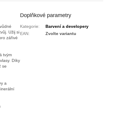
Doplňkové parametry
svůdné
Kategorie
:
Barvení a developery
ůj. Užij si
EAN
:
Zvolte variantu
pro zářivé
vá tvým
vlasy. Díky
ž se
vy a
inerální
a