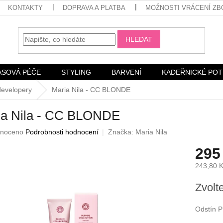
KONTAKTY
DOPRAVA A PLATBA
MOŽNOSTI VRÁCENÍ ZB
HLEDAT
ASOVÁ PÉČE
STYLING
BARVENÍ
KADEŘNICKÉ PO
developery
Maria Nila - CC BLONDE
ia Nila - CC BLONDE
né
noceno
Podrobnosti hodnocení
Značka:
Maria Nila
ení
295
u
243,80 
Měrná
Zvolt
cena:
ek.
Odstín 