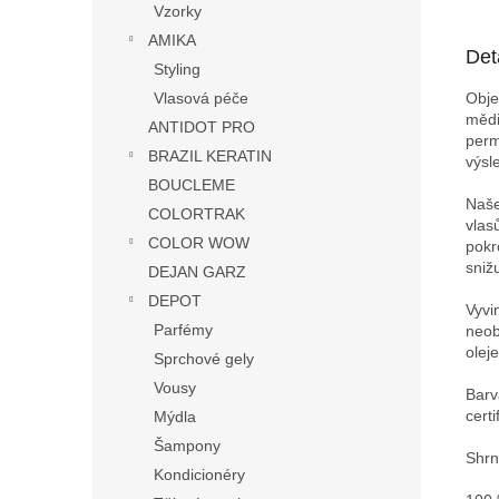
Vzorky
AMIKA
Det
Styling
Obje
Vlasová péče
mědi
ANTIDOT PRO
perm
BRAZIL KERATIN
výsl
BOUCLEME
Naše
COLORTRAK
vlas
COLOR WOW
pokr
sniž
DEJAN GARZ
DEPOT
Vyvi
Parfémy
neob
oleje
Sprchové gely
Vousy
Barv
cert
Mýdla
Šampony
Shrn
Kondicionéry