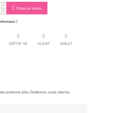
Přidat do košíku
 informace
ZEPTAT SE
HLÍDAT
SDÍLET
váte poštovné přes Zásilkovnu zcela zdarma.