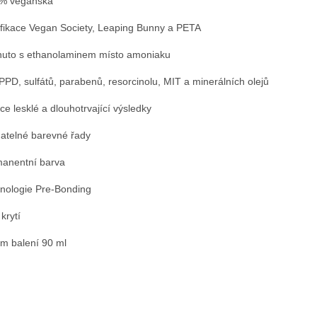
% veganská
ifikace Vegan Society, Leaping Bunny a PETA
nuto s ethanolaminem místo amoniaku
PPD, sulfátů, parabenů, resorcinolu, MIT a minerálních olejů
ce lesklé a dlouhotrvající výsledky
atelné barevné řady
anentní barva
nologie Pre-Bonding
krytí
m balení 90 ml