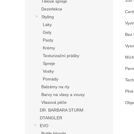
100 
Tělové spreje
Dezinfekce
Cert
Styling
Vyvi
Laky
Gely
Bez 
Pasty
Vyso
Krémy
Texturizační prášky
Mích
Spreje
Perm
Vosky
Pomády
Tech
Balzámy na rty
Plné 
Barvy na vlasy a vousy
Vlasová péče
Obje
DR. BARBARA STURM
DTANGLER
EVO
Bottle blonde