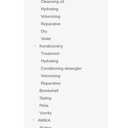
Cleansing oil
Hydrating
Volumizing
Reparative
Dry
Violet
Kondicionéry
Treatment
Hydrating
Conditioning detangler
Volumizing
Reparative
Bombshell
Styling
Péče
Vzorky
AMIKA
Styling