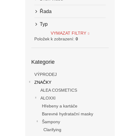
n
e
Řada
l
Typ
VYMAZAT FILTRY
Položek k zobrazení:
0
Přeskočit
Kategorie
kategorie
VÝPRODEJ
ZNAČKY
ALEA COSMETICS
ALOXXI
Hřebeny a kartáče
Barevné hydratační masky
Šampony
Clarifying