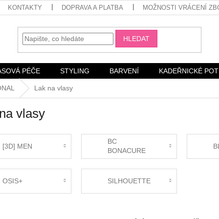
KONTAKTY
DOPRAVA A PLATBA
MOŽNOSTI VRÁCENÍ ZB
HLEDAT
ASOVÁ PÉČE
STYLING
BARVENÍ
KADEŘNICKÉ PO
ONAL
Lak na vlasy
na vlasy
BC
[3D] MEN
B
BONACURE
OSIS+
SILHOUETTE