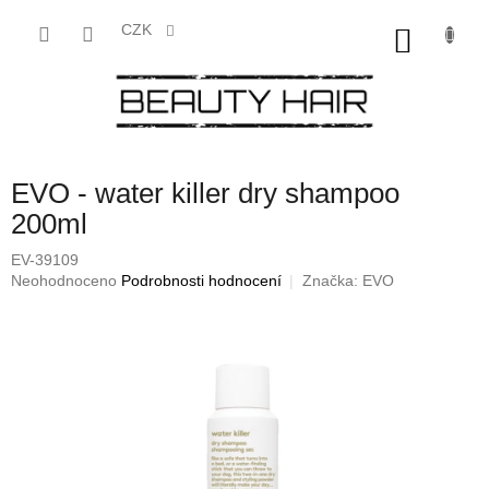
Přejít
na
CZK
NÁKU
obsah
KOŠÍK
EVO - water killer dry shampoo
200ml
EV-39109
Průměrné
Neohodnoceno
Podrobnosti hodnocení
Značka:
EVO
hodnocení
produktu
je
0,0
z
5
hvězdiček.