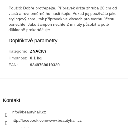
Použití: Dobře protřepejte. Přípravek držte zhruba 20 cm od
vlasů a rovnoměrně ho nastříkejte. Pokud jej používáte jako
stylingový sprej, tak přípravek ve vlasech pro tvorbu účesu
ponechte. Jako šampon nechte 2 minuty působit a poté
důkladně prokartáčujte.
Doplňkové parametry
Kategorie
:
ZNAČKY
Hmotnost
:
0.1 kg
EAN
:
9349769019320
Z
á
p
a
Kontakt
t
í
info
@
beautyhair.cz
http://facebook.com/www.beautyhair.cz