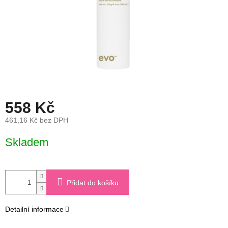
558 Kč
461,16 Kč bez DPH
Měrná
Skladem
cena:
Přidat do košíku
Detailní informace