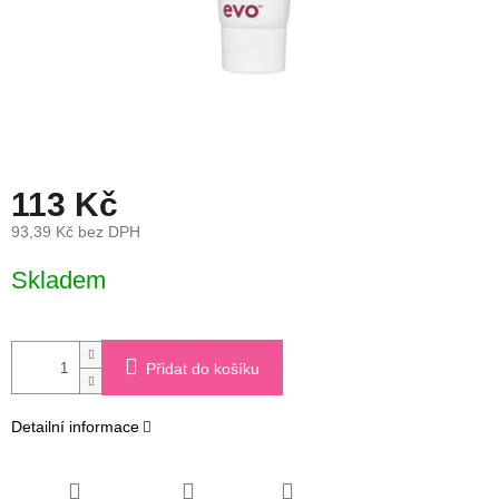
113 Kč
93,39 Kč bez DPH
Měrná
Skladem
cena:
Přidat do košíku
Detailní informace