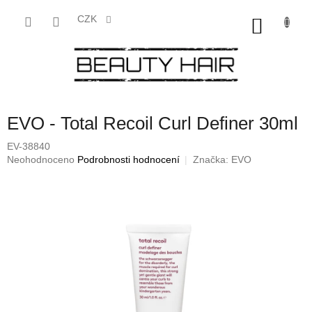
Přejít
na
CZK
NÁKU
obsah
KOŠÍK
EVO - Total Recoil Curl Definer 30ml
EV-38840
Průměrné
Neohodnoceno
Podrobnosti hodnocení
Značka:
EVO
hodnocení
produktu
je
0,0
z
5
hvězdiček.