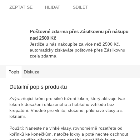
ZEPTAT SE
HLÍDAT
SDÍLET
Poštovné zdarma přes Zásilkovnu při nákupu
nad 2500 Kč
Jestliže u nás nakoupíte za více než 2500 Kč,
automaticky získáváte poštovné přes Zásilkovnu
zcela zdarma.
Popis
Diskuze
Detailní popis produktu
Zvýrazňující krém pro silné tužení loken, který aktivuje tvar
loken k dosažení uhlazeného a hebkého vzhledu bez
krepatění. Vhodné pro vlnité, stočené, přiléhavé vlasy a s
loknami.
Použití: Naneste na vlhké vlasy, rovnoměrně rozetřete od
kořínků ke konečkům, natočte lokny a poté nechte oschnout
nebo použijte difuzér, abyste dosáhli pevnějších loken.