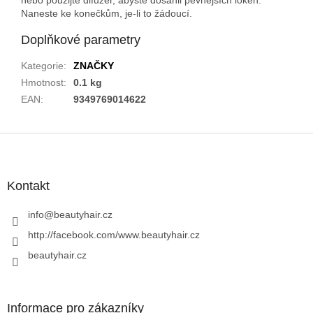
Naneste ke konečkům, je-li to žádoucí.
Doplňkové parametry
Kategorie
:
ZNAČKY
Hmotnost
:
0.1 kg
EAN
:
9349769014622
Z
á
p
a
Kontakt
t
í
info
@
beautyhair.cz
http://facebook.com/www.beautyhair.cz
beautyhair.cz
Informace pro zákazníky