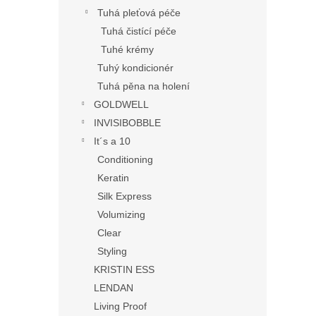
Tuhá pleťová péče
Tuhá čistící péče
Tuhé krémy
Tuhý kondicionér
Tuhá pěna na holení
GOLDWELL
INVISIBOBBLE
It´s a 10
Conditioning
Keratin
Silk Express
Volumizing
Clear
Styling
KRISTIN ESS
LENDAN
Living Proof