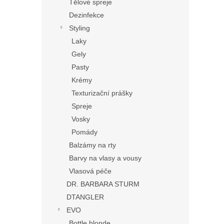
Tělové spreje
Dezinfekce
Styling
Laky
Gely
Pasty
Krémy
Texturizační prášky
Spreje
Vosky
Pomády
Balzámy na rty
Barvy na vlasy a vousy
Vlasová péče
DR. BARBARA STURM
DTANGLER
EVO
Bottle blonde