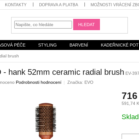
KONTAKTY
DOPRAVA A PLATBA
MOŽNOSTI VRÁCENÍ ZB
HLEDAT
ASOVÁ PÉČE
STYLING
BARVENÍ
KADEŘNICKÉ PO
ial brush
- hank 52mm ceramic radial brush
EV-39
né
noceno
Podrobnosti hodnocení
Značka:
EVO
ení
716
u
591,74 
Měrná
Skla
cena:
ek.