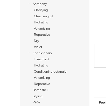
n
Šampony
e
Clarifying
l
Cleansing oil
Hydrating
Volumizing
Reparative
Dry
Violet
Kondicionéry
Treatment
Hydrating
Conditioning detangler
Volumizing
Reparative
Bombshell
Styling
Péče
Popi