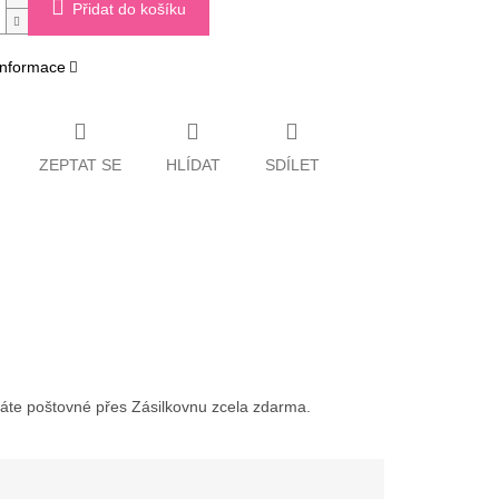
Přidat do košíku
 informace
ZEPTAT SE
HLÍDAT
SDÍLET
váte poštovné přes Zásilkovnu zcela zdarma.