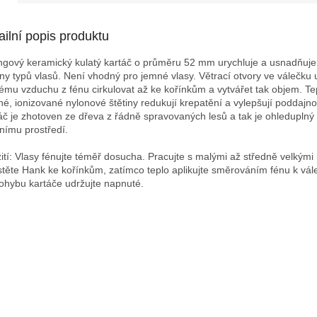
ailní popis produktu
ingový keramický kulatý kartáč o průměru 52 mm urychluje a usnadňuje
iny typů vlasů. Není vhodný pro jemné vlasy. Větrací otvory ve válečku
ému vzduchu z fénu cirkulovat až ke kořínkům a vytvářet tak objem. Te
né, ionizované nylonové štětiny redukují krepatění a vylepšují poddajno
áč je zhotoven ze dřeva z řádně spravovaných lesů a tak je ohleduplný 
tnímu prostředí.
ití: Vlasy fénujte téměř dosucha. Pracujte s malými až středně velkými
těte Hank ke kořínkům, zatímco teplo aplikujte směrováním fénu k vál
pohybu kartáče udržujte napnuté.