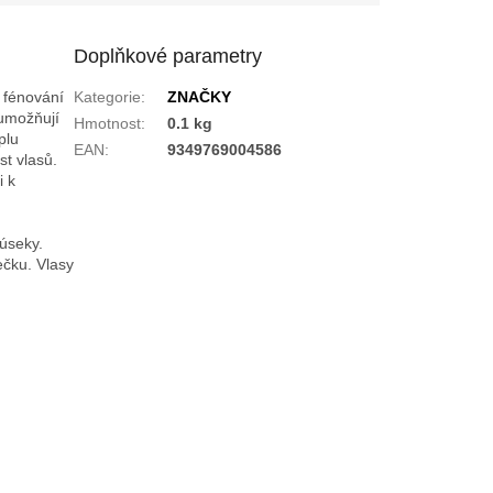
Doplňkové parametry
 fénování
Kategorie
:
ZNAČKY
 umožňují
Hmotnost
:
0.1 kg
plu
EAN
:
9349769004586
st vlasů.
i k
 úseky.
ečku. Vlasy