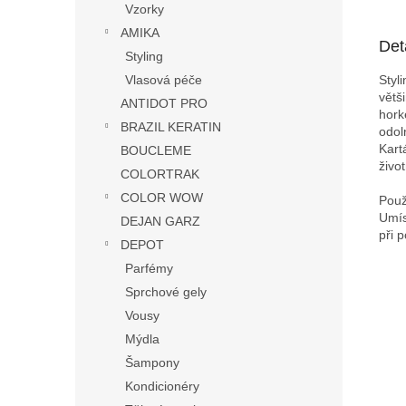
Vzorky
AMIKA
Det
Styling
Styl
Vlasová péče
větš
ANTIDOT PRO
hork
BRAZIL KERATIN
odol
Kart
BOUCLEME
živo
COLORTRAK
COLOR WOW
Použ
Umís
DEJAN GARZ
při 
DEPOT
Parfémy
Sprchové gely
Vousy
Mýdla
Šampony
Kondicionéry