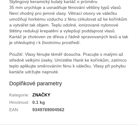
Stylingový keramický kulatý kartáč
o pr
ůměru
35
mm
urychluje a usnadňuje fénování většiny typů vlasů.
Není vhodný pro jemné vlasy. Větrací otvory ve válečku
umožňují horkému vzduchu z fénu cirkulovat až ke kořínkům
a vytvářet tak objem. Teplu odolné, ionizované nylonové
štětiny redukují krepatění a vylepšují poddajnost vlasů.
Kartáč je zhotoven ze dřeva z řádně spravovaných lesů a tak
je ohleduplný i k životnímu prostředí.
Použití: Vlasy fénujte téměř dosucha. Pracujte s malými až
středně velkými úseky. Umístěte Hank ke kořínkům, zatímco
teplo aplikujte směrováním fénu k válečku. Vlasy při pohybu
kartáče udržujte napnuté.
Doplňkové parametry
Kategorie
:
ZNAČKY
Hmotnost
:
0.1 kg
EAN
:
9349769004562
Z
á