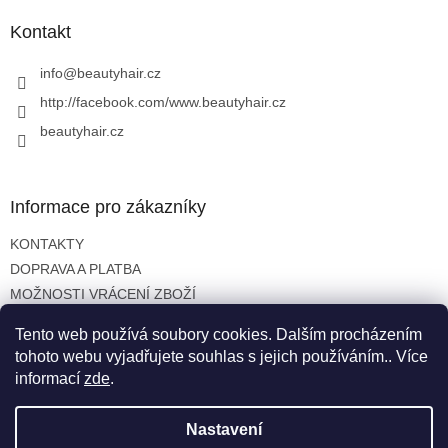
p
a
Kontakt
t
í
info
@
beautyhair.cz
http://facebook.com/www.beautyhair.cz
beautyhair.cz
Informace pro zákazníky
KONTAKTY
DOPRAVA A PLATBA
MOŽNOSTI VRÁCENÍ ZBOŽÍ
OBCHODNÍ PODMÍNKY
Tento web používá soubory cookies. Dalším procházením
OCHRANA OSOBNÍCH ÚDAJŮ
tohoto webu vyjadřujete souhlas s jejich používáním.. Více
informací
zde
.
Nastavení
Vytvořil Shoptet