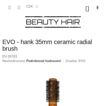
Přejít
na
CZK
NÁKU
obsah
KOŠÍK
EVO - hank 35mm ceramic radial
brush
EV-39783
Průměrné
Neohodnoceno
Podrobnosti hodnocení
Značka:
EVO
hodnocení
produktu
je
0,0
z
5
hvězdiček.