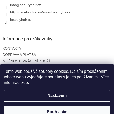
í
info
@
beautyhair.cz
http://facebook.com/www.beautyhair.cz
beautyhair.cz
Informace pro zákazníky
KONTAKTY
DOPRAVA A PLATBA
MOŽNOSTI VRÁCENÍ ZBOŽÍ
OBCHODNÍ PODMÍNKY
Tento web používá soubory cookies. Dalším procházením
OCHRANA OSOBNÍCH ÚDAJŮ
tohoto webu vyjadřujete souhlas s jejich používáním.. Více
informací
zde
.
Nastavení
Vytvořil Shoptet
Copyright 2026
beautyhair.cz
. Všechna práva vyhrazena.
Souhlasím