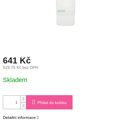
641 Kč
529,75 Kč bez DPH
Měrná
Skladem
cena:
Přidat do košíku
Detailní informace