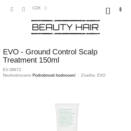
Přejít
na
CZK
NÁKU
obsah
KOŠÍK
EVO - Ground Control Scalp
Treatment 150ml
EV-38872
Průměrné
Neohodnoceno
Podrobnosti hodnocení
Značka:
EVO
hodnocení
produktu
je
0,0
z
5
hvězdiček.