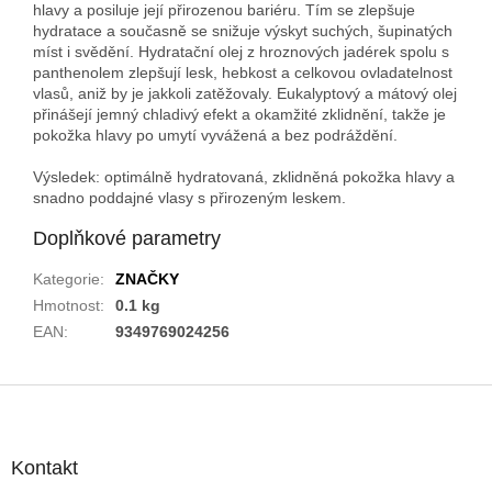
hlavy a posiluje její přirozenou bariéru. Tím se zlepšuje
hydratace a současně se snižuje výskyt suchých, šupinatých
míst i svědění. Hydratační olej z hroznových jadérek spolu s
panthenolem zlepšují lesk, hebkost a celkovou ovladatelnost
vlasů, aniž by je jakkoli zatěžovaly. Eukalyptový a mátový olej
přinášejí jemný chladivý efekt a okamžité zklidnění, takže je
pokožka hlavy po umytí vyvážená a bez podráždění.
Výsledek: optimálně hydratovaná, zklidněná pokožka hlavy a
snadno poddajné vlasy s přirozeným leskem.
Doplňkové parametry
Kategorie
:
ZNAČKY
Hmotnost
:
0.1 kg
EAN
:
9349769024256
Z
á
p
a
Kontakt
t