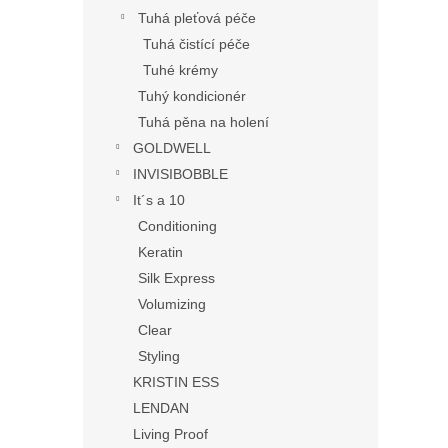
Tuhá pleťová péče
Tuhá čistící péče
Tuhé krémy
Tuhý kondicionér
Tuhá pěna na holení
GOLDWELL
INVISIBOBBLE
It´s a 10
Conditioning
Keratin
Silk Express
Volumizing
Clear
Styling
KRISTIN ESS
LENDAN
Living Proof