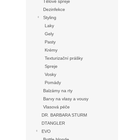
Tělové spreje
Dezinfekce
Styling
Laky
Gely
Pasty
Krémy
Texturizační prášky
Spreje
Vosky
Pomády
Balzámy na rty
Barvy na vlasy a vousy
Vlasová péče
DR. BARBARA STURM
DTANGLER
EVO
Bottle blonde