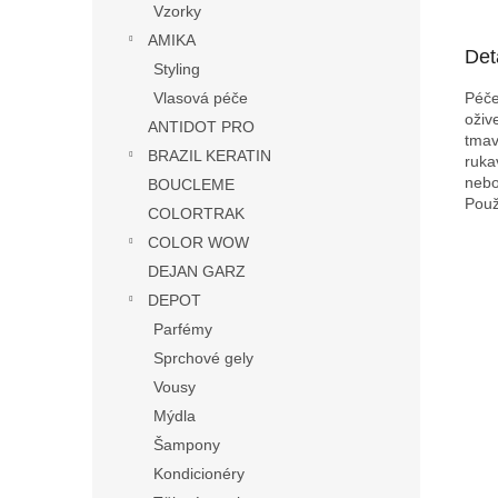
Vzorky
AMIKA
Det
Styling
Péče
Vlasová péče
oživ
ANTIDOT PRO
tmav
BRAZIL KERATIN
ruka
nebo
BOUCLEME
Použ
COLORTRAK
COLOR WOW
DEJAN GARZ
DEPOT
Parfémy
Sprchové gely
Vousy
Mýdla
Šampony
Kondicionéry