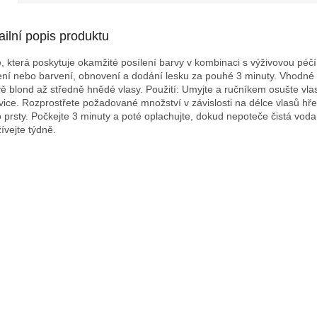
ailní popis produktu
, která poskytuje okamžité posílení barvy v kombinaci s výživovou péčí
ení nebo barvení, obnovení a dodání lesku za pouhé 3 minuty. Vhodné
ě blond až středně hnědé vlasy. Použití: Umyjte a ručníkem osušte vla
vice. Rozprostřete požadované množství v závislosti na délce vlasů h
 prsty. Počkejte 3 minuty a poté oplachujte, dokud nepoteče čistá voda
ívejte týdně.