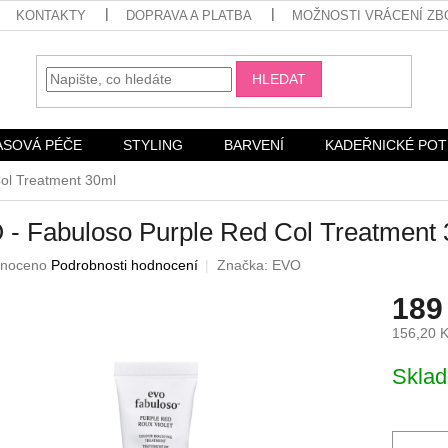
KONTAKTY
DOPRAVA A PLATBA
MOŽNOSTI VRÁCENÍ ZB
HLEDAT
ASOVÁ PÉČE
STYLING
BARVENÍ
KADEŘNICKÉ PO
ol Treatment 30ml
- Fabuloso Purple Red Col Treatment
né
noceno
Podrobnosti hodnocení
Značka:
EVO
ení
189
u
156,20 
Měrná
Skla
cena:
ek.