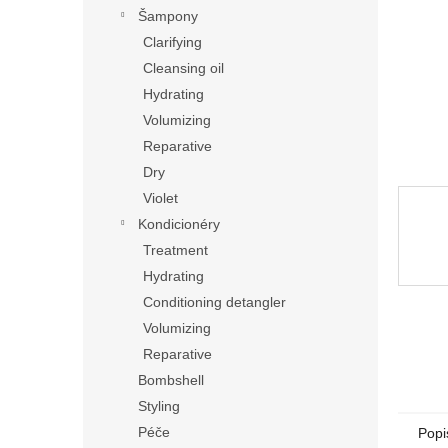
n
Šampony
e
Clarifying
l
Cleansing oil
Hydrating
Volumizing
Reparative
Dry
Violet
Kondicionéry
Treatment
Hydrating
Conditioning detangler
Volumizing
Reparative
Bombshell
Styling
Péče
Popi