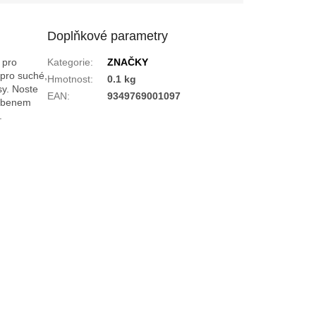
Doplňkové parametry
 pro
Kategorie
:
ZNAČKY
 pro suché,
Hmotnost
:
0.1 kg
sy. Noste
EAN
:
9349769001097
řebenem
.