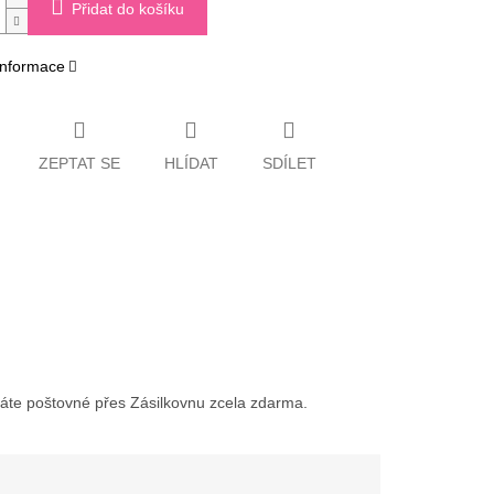
Přidat do košíku
 informace
ZEPTAT SE
HLÍDAT
SDÍLET
váte poštovné přes Zásilkovnu zcela zdarma.