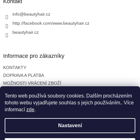
a
Kontakt
t
í
info
@
beautyhair.cz
http://facebook.com/www.beautyhair.cz
beautyhair.cz
Informace pro zákazníky
KONTAKTY
DOPRAVA A PLATBA
MOŽNOSTI VRÁCENÍ ZBOŽÍ
OBCHODNÍ PODMÍNKY
Tento web používá soubory cookies. Dalším procházením
OCHRANA OSOBNÍCH ÚDAJŮ
tohoto webu vyjadřujete souhlas s jejich používáním.. Více
informací
zde
.
Nastavení
Vytvořil Shoptet