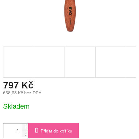
797 Kč
658,68 Kč bez DPH
Měrná
Skladem
cena:
Přidat do košíku