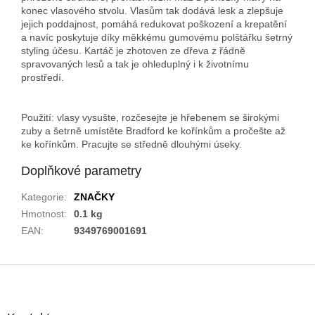
konec vlasového stvolu. Vlasům tak dodává lesk a zlepšuje
jejich poddajnost, pomáhá redukovat poškození a krepatění
a navíc poskytuje díky měkkému gumovému polštářku šetrný
styling účesu. Kartáč je zhotoven ze dřeva z řádně
spravovaných lesů a tak je ohleduplný i k životnímu
prostředí.
Použití: vlasy vysušte, rozčesejte je hřebenem se širokými
zuby a šetrně umístěte Bradford ke kořínkům a pročešte až
ke kořínkům. Pracujte se středně dlouhými úseky.
Doplňkové parametry
Kategorie
:
ZNAČKY
Hmotnost
:
0.1 kg
EAN
:
9349769001691
Z
á
p