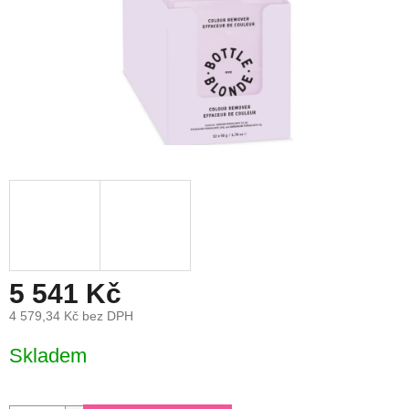
5 541 Kč
4 579,34 Kč bez DPH
Měrná
Skladem
cena: