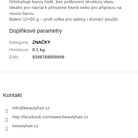
Odstraňuje barvu čistě, bez poškození struktury vlasu.
Ideální pro návrat k přirozené blond nebo pro přípravu na
novou barvu.
Balení 12×50 g – profi volba pro salony i domácí použití.
Doplňkové parametry
Kategorie
:
ZNAČKY
Hmotnost
:
0.1 kg
EAN
:
9349769009949
Z
á
p
a
Kontakt
t
í
info
@
beautyhair.cz
http://facebook.com/www.beautyhair.cz
beautyhair.cz