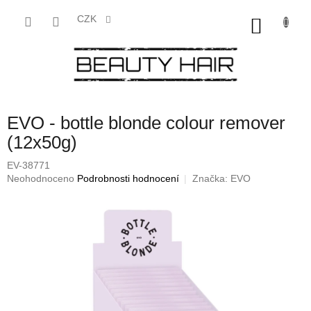
Přejít
na
CZK
NÁKU
obsah
KOŠÍK
EVO - bottle blonde colour remover
(12x50g)
EV-38771
Průměrné
Neohodnoceno
Podrobnosti hodnocení
Značka:
EVO
hodnocení
produktu
je
0,0
z
5
hvězdiček.