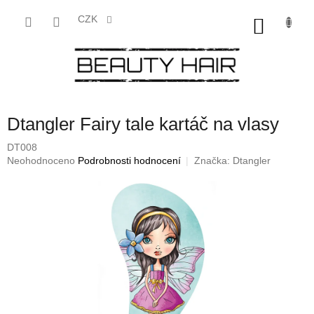
Přejít
na
CZK
NÁKU
obsah
KOŠÍK
Dtangler Fairy tale kartáč na vlasy
DT008
Průměrné
Neohodnoceno
Podrobnosti hodnocení
Značka:
Dtangler
hodnocení
produktu
je
0,0
z
5
hvězdiček.