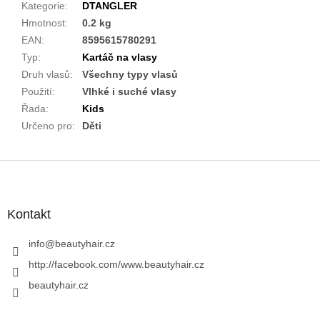
Kategorie
:
DTANGLER
Hmotnost
:
0.2 kg
EAN
:
8595615780291
Typ
:
Kartáč na vlasy
Druh vlasů
:
Všechny typy vlasů
Použití
:
Vlhké i suché vlasy
Řada
:
Kids
Určeno pro
:
Děti
Z
á
p
a
Kontakt
t
í
info
@
beautyhair.cz
http://facebook.com/www.beautyhair.cz
beautyhair.cz