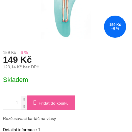
159 Kč
–6 %
159 Kč
–6 %
149 Kč
123,14 Kč bez DPH
Měrná
Skladem
cena:
Přidat do košíku
Rozčesávací kartáč na vlasy
Detailní informace