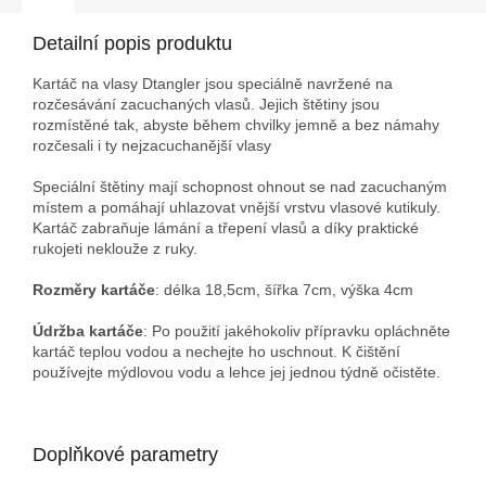
Detailní popis produktu
Kartáč na vlasy Dtangler jsou speciálně navržené na
rozčesávání zacuchaných vlasů. Jejich štětiny jsou
rozmístěné tak, abyste během chvilky jemně a bez námahy
rozčesali i ty nejzacuchanější vlasy
Speciální štětiny mají schopnost ohnout se nad zacuchaným
místem a pomáhají uhlazovat vnější vrstvu vlasové kutikuly.
Kartáč zabraňuje lámání a třepení vlasů a díky praktické
rukojeti neklouže z ruky.
Rozměry kartáče
: délka 18,5cm, šířka 7cm, výška 4cm
Údržba kartáče
: Po použití jakéhokoliv přípravku opláchněte
kartáč teplou vodou a nechejte ho uschnout. K čištění
používejte mýdlovou vodu a lehce jej jednou týdně očistěte.
Doplňkové parametry