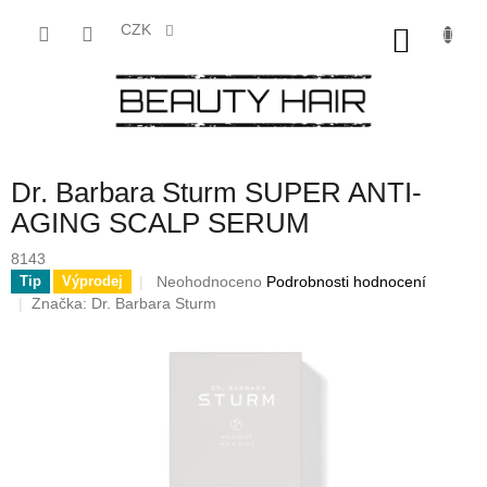
Přejít
na
CZK
NÁKU
obsah
KOŠÍK
Dr. Barbara Sturm SUPER ANTI-
AGING SCALP SERUM
8143
Průměrné
Neohodnoceno
Podrobnosti hodnocení
Tip
Výprodej
hodnocení
Značka:
Dr. Barbara Sturm
produktu
je
0,0
z
5
hvězdiček.