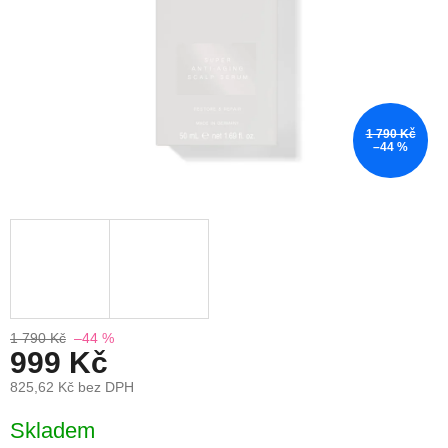
1 790 Kč
–44 %
1 790 Kč
–44 %
999 Kč
825,62 Kč bez DPH
Měrná
Skladem
cena: