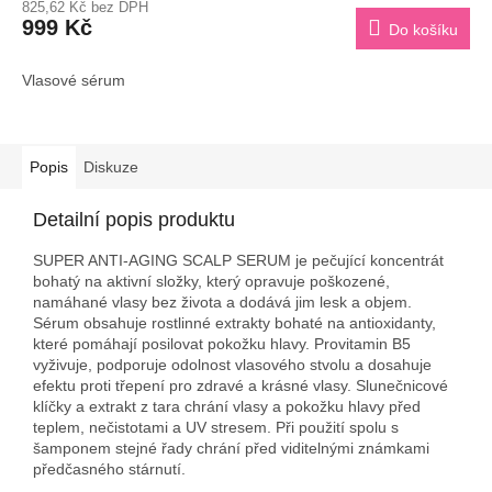
825,62 Kč bez DPH
999 Kč
Do košíku
Vlasové sérum
Popis
Diskuze
Detailní popis produktu
SUPER ANTI-AGING SCALP SERUM je pečující koncentrát
bohatý na aktivní složky, který opravuje poškozené,
namáhané vlasy bez života a dodává jim lesk a objem.
Sérum obsahuje rostlinné extrakty bohaté na antioxidanty,
které pomáhají posilovat pokožku hlavy. Provitamin B5
vyživuje, podporuje odolnost vlasového stvolu a dosahuje
efektu proti třepení pro zdravé a krásné vlasy. Slunečnicové
klíčky a extrakt z tara chrání vlasy a pokožku hlavy před
teplem, nečistotami a UV stresem. Při použití spolu s
šamponem stejné řady chrání před viditelnými známkami
předčasného stárnutí.