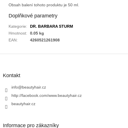
Obsah balení tohoto produktu je 50 ml.
Doplňkové parametry
Kategorie
:
DR. BARBARA STURM
Hmotnost
:
0.05 kg
EAN
:
4260521261908
Z
á
p
a
Kontakt
t
í
info
@
beautyhair.cz
http://facebook.com/www.beautyhair.cz
beautyhair.cz
Informace pro zákazníky