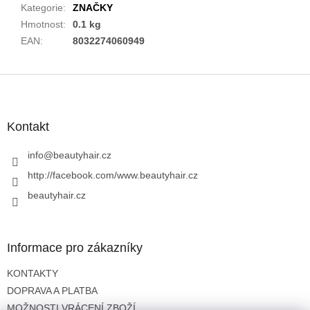
Kategorie
:
ZNAČKY
Hmotnost
:
0.1 kg
EAN
:
8032274060949
Z
á
p
a
Kontakt
t
í
info
@
beautyhair.cz
http://facebook.com/www.beautyhair.cz
beautyhair.cz
Informace pro zákazníky
KONTAKTY
DOPRAVA A PLATBA
MOŽNOSTI VRÁCENÍ ZBOŽÍ