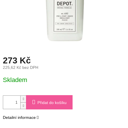
273 Kč
225,62 Kč bez DPH
Měrná
Skladem
cena:
Přidat do košíku
Detailní informace