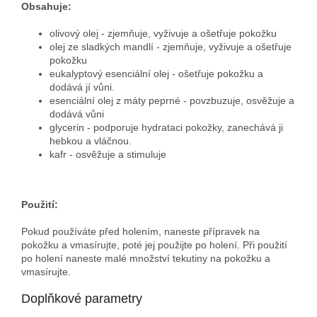
Obsahuje:
olivový olej - zjemňuje, vyživuje a ošetřuje pokožku
olej ze sladkých mandlí - zjemňuje, vyživuje a ošetřuje
pokožku
eukalyptový esenciální olej - ošetřuje pokožku a
dodává jí vůni.
esenciální olej z máty peprné - povzbuzuje, osvěžuje a
dodává vůni
glycerin - podporuje hydrataci pokožky, zanechává ji
hebkou a vláčnou.
kafr - osvěžuje a stimuluje
Použití:
Pokud používáte před holením, naneste přípravek na
pokožku a vmasírujte, poté jej použijte po holení. Při použití
po holení naneste malé množství tekutiny na pokožku a
vmasírujte.
Doplňkové parametry