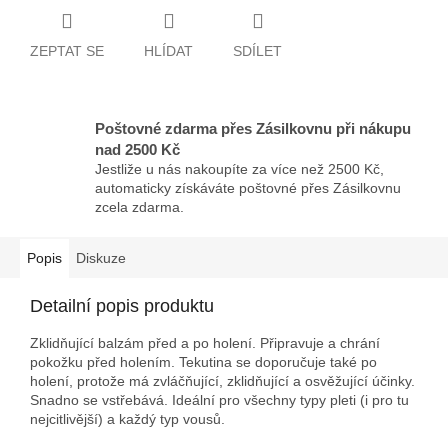
ZEPTAT SE
HLÍDAT
SDÍLET
Poštovné zdarma přes Zásilkovnu při nákupu
nad 2500 Kč
Jestliže u nás nakoupíte za více než 2500 Kč,
automaticky získáváte poštovné přes Zásilkovnu
zcela zdarma.
Popis
Diskuze
Detailní popis produktu
Zklidňující balzám před a po holení. Připravuje a chrání
pokožku před holením. Tekutina se doporučuje také po
holení, protože má zvláčňující, zklidňující a osvěžující účinky.
Snadno se vstřebává. Ideální pro všechny typy pleti (i pro tu
nejcitlivější) a každý typ vousů.