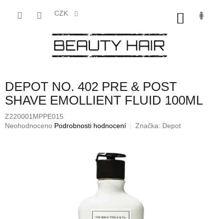
Přejít
na
CZK
NÁKU
obsah
KOŠÍK
DEPOT NO. 402 PRE & POST
SHAVE EMOLLIENT FLUID 100ML
Z220001MPPE015
Průměrné
Neohodnoceno
Podrobnosti hodnocení
Značka:
Depot
hodnocení
produktu
je
0,0
z
5
hvězdiček.