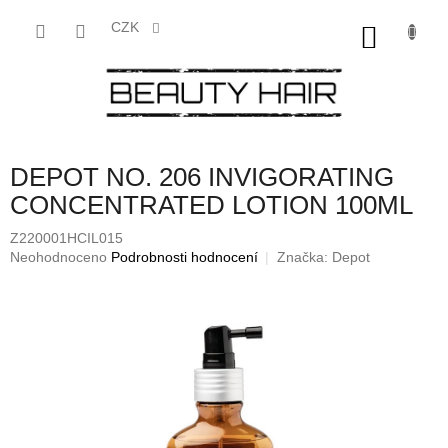
Přejít
na
CZK
NÁKU
obsah
KOŠÍK
DEPOT NO. 206 INVIGORATING
CONCENTRATED LOTION 100ML
Z220001HCIL015
Průměrné
Neohodnoceno
Podrobnosti hodnocení
Značka:
Depot
hodnocení
produktu
je
0,0
z
5
hvězdiček.