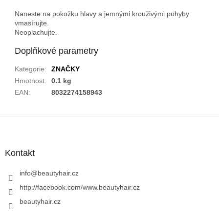
Naneste na pokožku hlavy a jemnými krouživými pohyby
vmasírujte.
Neoplachujte.
Doplňkové parametry
Kategorie
:
ZNAČKY
Hmotnost
:
0.1 kg
EAN
:
8032274158943
Z
á
p
a
Kontakt
t
í
info
@
beautyhair.cz
http://facebook.com/www.beautyhair.cz
beautyhair.cz