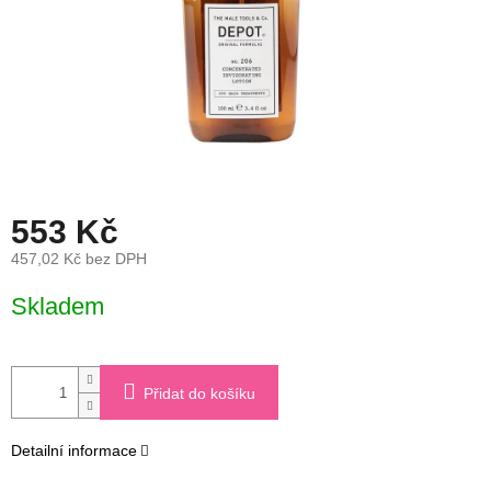
553 Kč
457,02 Kč bez DPH
Měrná
Skladem
cena:
Přidat do košíku
Detailní informace