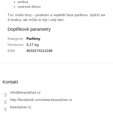
ambra
cedrové dřevo
Tzv. nízké tóny – poslední a nejdelší fáze parfému. Vydrží asi
4 hodiny, ale může to být i celý den.
Doplňkové parametry
Kategorie
:
Parfémy
Hmotnost
:
0.17 kg
EAN
:
8032274113188
Z
á
p
a
Kontakt
t
í
info
@
beautyhair.cz
http://facebook.com/www.beautyhair.cz
beautyhair.cz