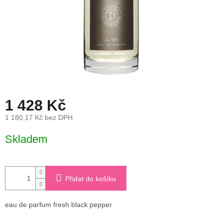
1 428 Kč
1 180,17 Kč bez DPH
Měrná
Skladem
cena:
Přidat do košíku
eau de parfum fresh black pepper