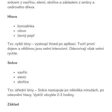
srdcem z vavřínu, elemi, skořice a základem z ambry a
cedrového dřeva
Hlava
konvalinka
citron
černý pepř
Tzv. vyšší tóny – vystoupí ihned po aplikaci. Tvoří první
dojem a většinou jsou velmi intenzivní. Odeznívají však velmi
rychle.
Srdce
vavřín
elemi
skořice
Tzv. střední tóny – Srdce nastupuje po několika minutách, po
odeznění hlavy. Vydrží obvykle 2-3 hodiny.
Základ