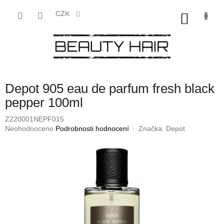
Přejít
na
CZK
NÁKU
obsah
KOŠÍK
Depot 905 eau de parfum fresh black
pepper 100ml
Z220001NEPF015
Průměrné
Neohodnoceno
Podrobnosti hodnocení
Značka:
Depot
hodnocení
produktu
je
0,0
z
5
hvězdiček.