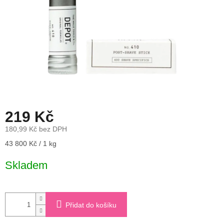
219 Kč
180,99 Kč bez DPH
Měrná
43 800 Kč / 1 kg
cena:
Skladem
Přidat do košíku