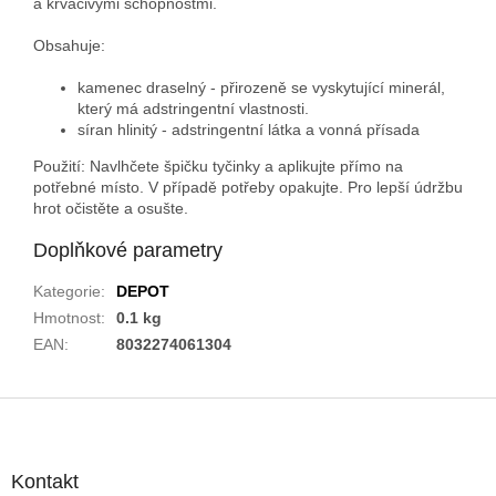
a krvácivými schopnostmi.
Obsahuje:
kamenec draselný - přirozeně se vyskytující minerál,
který má adstringentní vlastnosti.
síran hlinitý - adstringentní látka a vonná přísada
Použití
: Navlhčete špičku tyčinky a aplikujte přímo na
potřebné místo. V případě potřeby opakujte. Pro lepší údržbu
hrot očistěte a osušte.
Doplňkové parametry
Kategorie
:
DEPOT
Hmotnost
:
0.1 kg
EAN
:
8032274061304
Z
á
p
a
Kontakt