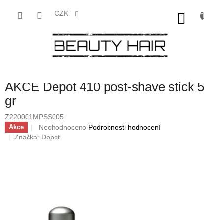
Přejít
na
CZK
NÁKU
obsah
KOŠÍK
AKCE Depot 410 post-shave stick 5
gr
Z220001MPSS005
Průměrné
Neohodnoceno
Podrobnosti hodnocení
Akce
hodnocení
Značka:
Depot
produktu
je
0,0
z
5
hvězdiček.