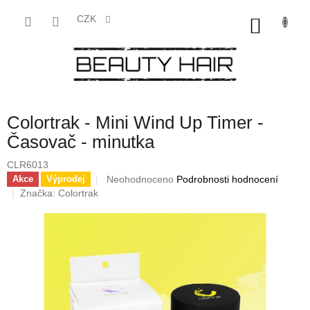
Přejít
na
CZK
NÁKU
obsah
KOŠÍK
Colortrak - Mini Wind Up Timer -
Časovač - minutka
CLR6013
Průměrné
Neohodnoceno
Podrobnosti hodnocení
Akce
Výprodej
hodnocení
Značka:
Colortrak
produktu
je
0,0
z
5
hvězdiček.