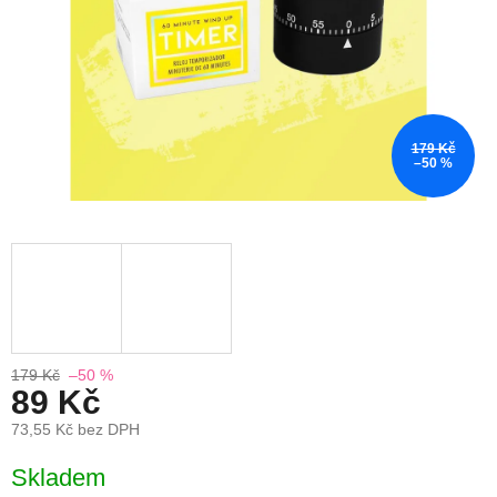
179 Kč
–50 %
179 Kč
–50 %
89 Kč
73,55 Kč bez DPH
Měrná
Skladem
cena: