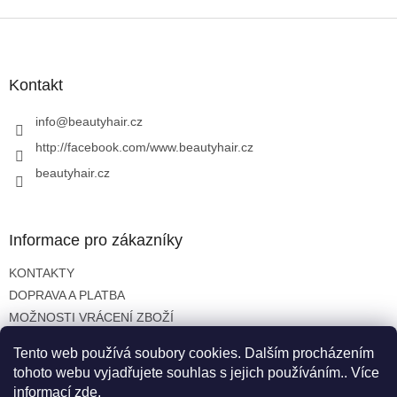
Z
á
p
a
Kontakt
t
í
info
@
beautyhair.cz
http://facebook.com/www.beautyhair.cz
beautyhair.cz
Informace pro zákazníky
KONTAKTY
DOPRAVA A PLATBA
MOŽNOSTI VRÁCENÍ ZBOŽÍ
OBCHODNÍ PODMÍNKY
Tento web používá soubory cookies. Dalším procházením
OCHRANA OSOBNÍCH ÚDAJŮ
tohoto webu vyjadřujete souhlas s jejich používáním.. Více
informací
zde
.