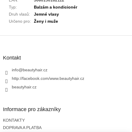
Typ
:
Balzám a kondicionér
Druh vlasů
:
Jemné vlasy
Určeno pro
:
Ženy i muže
Z
á
p
a
Kontakt
t
í
info
@
beautyhair.cz
http://facebook.com/www.beautyhair.cz
beautyhair.cz
Informace pro zákazníky
KONTAKTY
DOPRAVA A PLATBA