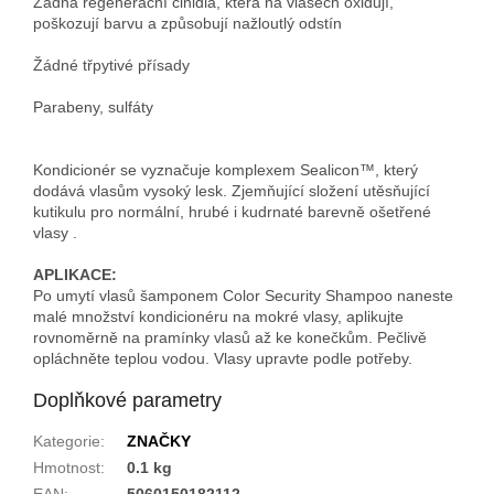
Žádná regenerační činidla, která na vlasech oxidují,
poškozují barvu a způsobují nažloutlý odstín
Žádné třpytivé přísady
Parabeny, sulfáty
Kondicionér se vyznačuje komplexem Sealicon™, který
dodává vlasům vysoký lesk. Zjemňující složení utěsňující
kutikulu pro normální, hrubé i kudrnaté barevně ošetřené
vlasy .
APLIKACE:
Po umytí vlasů šamponem Color Security Shampoo naneste
malé množství kondicionéru na mokré vlasy, aplikujte
rovnoměrně na pramínky vlasů až ke konečkům. Pečlivě
opláchněte teplou vodou. Vlasy upravte podle potřeby.
Doplňkové parametry
Kategorie
:
ZNAČKY
Hmotnost
:
0.1 kg
EAN
:
5060150182112