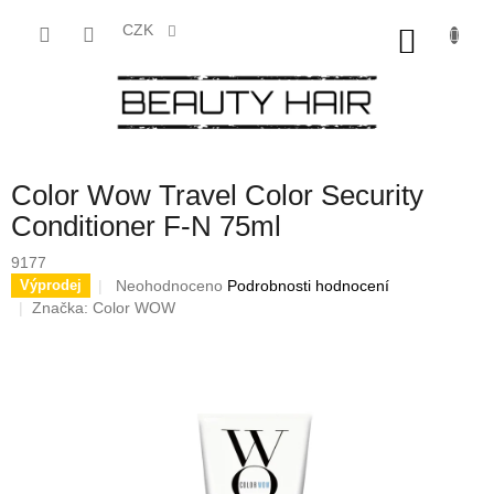
Přejít
na
CZK
NÁKU
obsah
KOŠÍK
Color Wow Travel Color Security
Conditioner F-N 75ml
9177
Průměrné
Neohodnoceno
Podrobnosti hodnocení
Výprodej
hodnocení
Značka:
Color WOW
produktu
je
0,0
z
5
hvězdiček.