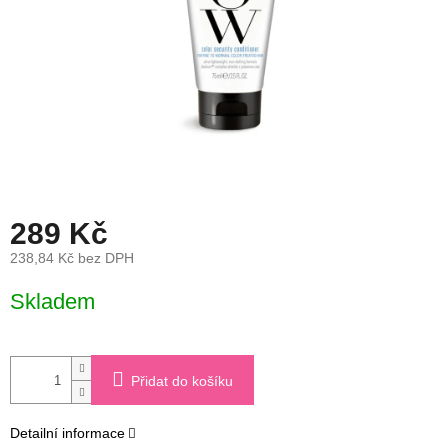
289 Kč
238,84 Kč bez DPH
Měrná
Skladem
cena:
Přidat do košíku
Detailní informace