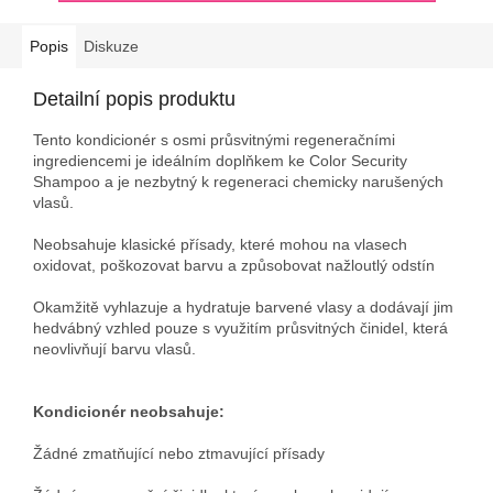
Popis
Diskuze
Detailní popis produktu
Tento kondicionér s osmi průsvitnými regeneračními
ingrediencemi je ideálním doplňkem ke Color Security
Shampoo a je nezbytný k regeneraci chemicky narušených
vlasů.
Neobsahuje klasické přísady, které mohou na vlasech
oxidovat, poškozovat barvu a způsobovat nažloutlý odstín
Okamžitě vyhlazuje a hydratuje barvené vlasy a dodávají jim
hedvábný vzhled pouze s využitím průsvitných činidel, která
neovlivňují barvu vlasů.
Kondicionér neobsahuje:
Žádné zmatňující nebo ztmavující přísady