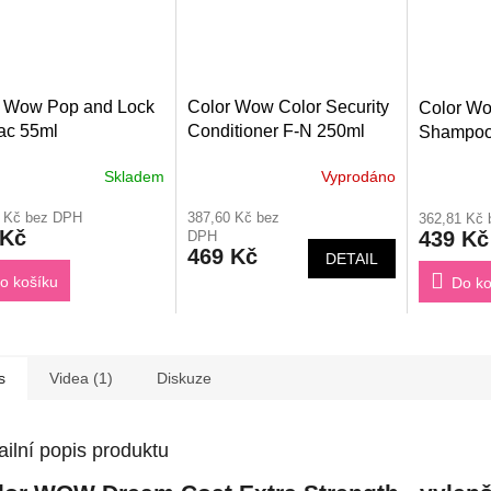
r Wow Pop and Lock
Color Wow Color Security
Color Wo
ac 55ml
Conditioner F-N 250ml
Shampoo
Skladem
Vyprodáno
5 Kč bez DPH
387,60 Kč bez
362,81 Kč
 Kč
439 Kč
DPH
469 Kč
DETAIL
o košíku
Do ko
s
Videa (1)
Diskuze
ailní popis produktu