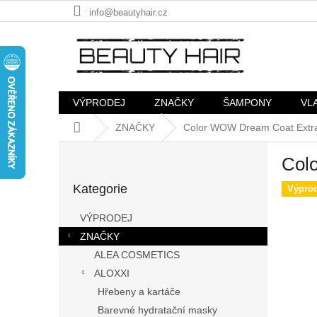
Přejít
info@beautyhair.cz
na
obsah
VÝPRODEJ
ZNAČKY
ŠAMPONY
VL
Domů
ZNAČKY
Color WOW Dream Coat Extra
P
Col
o
Přeskočit
s
Kategorie
kategorie
Výprod
t
r
VÝPRODEJ
a
ZNAČKY
n
ALEA COSMETICS
n
í
ALOXXI
p
Hřebeny a kartáče
a
Barevné hydratační masky