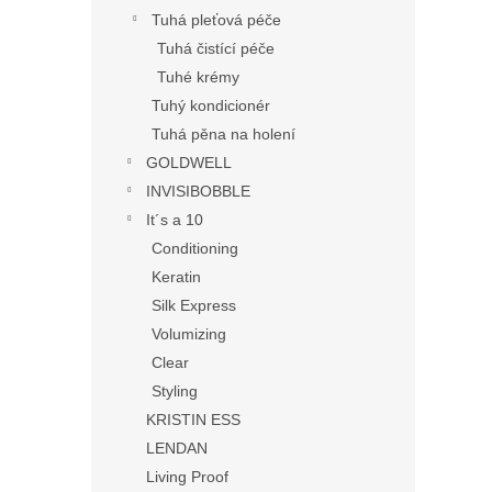
Tuhá pleťová péče
Tuhá čistící péče
Tuhé krémy
Tuhý kondicionér
Tuhá pěna na holení
GOLDWELL
INVISIBOBBLE
It´s a 10
Conditioning
Keratin
Silk Express
Volumizing
Clear
Styling
KRISTIN ESS
LENDAN
Living Proof