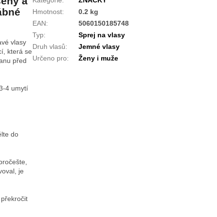
šený a
vábné
Hmotnost
:
0.2 kg
EAN
:
5060150185748
Typ
:
Sprej na vlasy
avé vlasy
Druh vlasů
:
Jemné vlasy
í, která se
Určeno pro
:
Ženy i muže
anu před
 3-4 umytí
lte do
pročešte,
oval, je
překročit