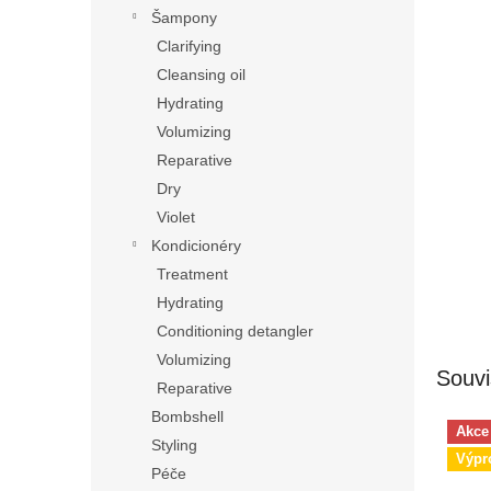
n
Šampony
e
Clarifying
l
Cleansing oil
Hydrating
Volumizing
Reparative
Dry
Violet
Kondicionéry
Treatment
Hydrating
Conditioning detangler
Volumizing
Souvi
Reparative
Bombshell
Akce
Styling
Výpr
Péče