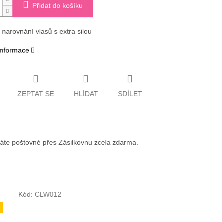
Přidat do košíku
 narovnání vlasů s extra silou
 informace
ZEPTAT SE
HLÍDAT
SDÍLET
váte poštovné přes Zásilkovnu zcela zdarma.
Kód:
CLW012