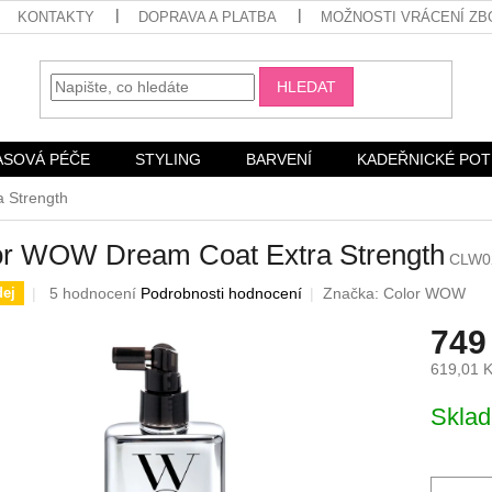
KONTAKTY
DOPRAVA A PLATBA
MOŽNOSTI VRÁCENÍ ZB
HLEDAT
ASOVÁ PÉČE
STYLING
BARVENÍ
KADEŘNICKÉ PO
 Strength
or WOW Dream Coat Extra Strength
CLW0
Průměrné
5 hodnocení
Podrobnosti hodnocení
Značka:
Color WOW
ej
hodnocení
749
produktu
je
619,01 
4,6
z
Měrná
Skla
5
cena:
hvězdiček.