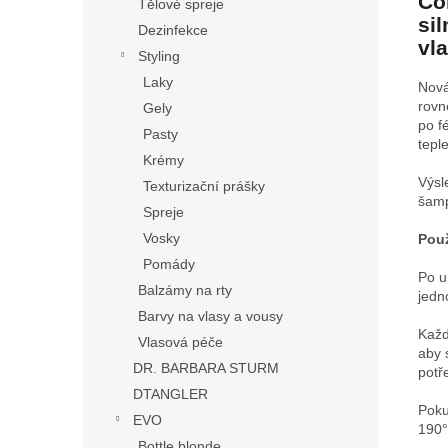
Co
Tělové spreje
si
Dezinfekce
vl
Styling
Laky
Nová
rovn
Gely
po f
Pasty
tepl
Krémy
Výsl
Texturizační prášky
šam
Spreje
Vosky
Použ
Pomády
Po u
Balzámy na rty
jedn
Barvy na vlasy a vousy
Každ
Vlasová péče
aby 
DR. BARBARA STURM
potř
DTANGLER
Poku
EVO
190°
Bottle blonde