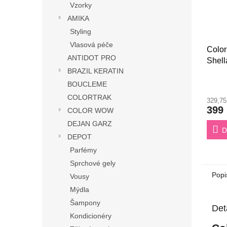
Vzorky
AMIKA
Styling
Vlasová péče
Colo
ANTIDOT PRO
Shell
BRAZIL KERATIN
BOUCLEME
COLORTRAK
329,7
399
COLOR WOW
DEJAN GARZ
D
DEPOT
Parfémy
Sprchové gely
Popi
Vousy
Mýdla
Šampony
Det
Kondicionéry