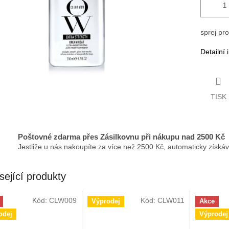
sprej pro
Detailní
TISK
Poštovné zdarma přes Zásilkovnu při nákupu nad 2500 Kč
Jestliže u nás nakoupíte za více než 2500 Kč, automaticky získá
sející produkty
Kód:
CLW009
Kód:
CLW011
Výprodej
Akce
odej
Výprodej