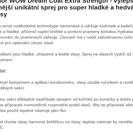
lor WOW Dream Coat Extra Strength - vylep
lnější unikátní sprej pro super hladké a hed
asy
 verze voděodolné technologie narovnává a udržuje kudrnaté a kadeř
é a hladké, přičemž naplní křehké a porézní prameny bohatou hydratac
énování do pramenech zafixuje. Zároveň má v sobě zabudovanou ochr
em pro optimální zdraví vlasů.
edkem jsou hladké, uhlazené a lesklé vlasy. Sprej na vlasech vydrží až
pónem.
ití:
mytí šampónem a aplikací kondicionéru, vlasy osušte ručníkem a rozdě
otlivých sekcí.
ou sekci důkladně nastříkejte sprejem od kořínků po konečky a dobře 
se přípravek rovnoměrně rozprostřel podél vlasů. Aby se přípravek aktiv
eba použít tepelné nástroje jako fén.
d chcete vlasy narovnat žehličkou na vlasy, teplota nástroje by neměla 
C.