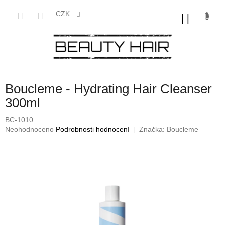
Přejít
na
CZK
NÁKU
obsah
KOŠÍK
Boucleme - Hydrating Hair Cleanser
300ml
BC-1010
Průměrné
Neohodnoceno
Podrobnosti hodnocení
Značka:
Boucleme
hodnocení
produktu
je
0,0
z
5
hvězdiček.