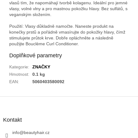
vlasů tím, že napomáhají tvorbě kolagenu. Ideální pro jemné
vlasy, volné vlny a pro mastnou pokožku hlavy. Bez sulfátů, s
veganským složením.
Použití: Vlasy důkladně namočte. Naneste produkt na
konečky prstů a pořádně vmasírujte do pokožky hlavy, čímž
stimulujete průtok krve. Dobř
e opl
á
chn
ě
te a n
ásledně
použijte Boucl
ème Curl
Conditioner.
Doplňkové parametry
Kategorie
:
ZNAČKY
Hmotnost
:
0.1 kg
EAN
:
5060403580092
Z
á
p
a
Kontakt
t
í
info
@
beautyhair.cz