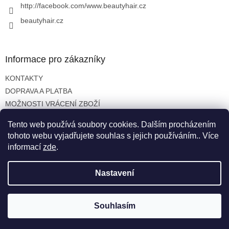
http://facebook.com/www.beautyhair.cz
beautyhair.cz
Informace pro zákazníky
KONTAKTY
DOPRAVA A PLATBA
MOŽNOSTI VRÁCENÍ ZBOŽÍ
OBCHODNÍ PODMÍNKY
Tento web používá soubory cookies. Dalším procházením
OCHRANA OSOBNÍCH ÚDAJŮ
tohoto webu vyjadřujete souhlas s jejich používáním.. Více
informací
zde
.
Nastavení
Vytvořil Shoptet
Copyright 2026
beautyhair.cz
. Všechna práva vyhrazena.
Souhlasím