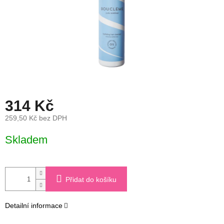
314 Kč
259,50 Kč bez DPH
Měrná
Skladem
cena:
Přidat do košíku
Detailní informace