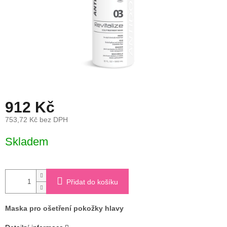
912 Kč
753,72 Kč bez DPH
Měrná
Skladem
cena:
Přidat do košíku
Maska pro ošetření pokožky hlavy