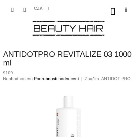
Přejít
na
CZK
NÁKU
obsah
KOŠÍK
ANTIDOTPRO REVITALIZE 03 1000
ml
9109
Průměrné
Neohodnoceno
Podrobnosti hodnocení
Značka:
ANTIDOT PRO
hodnocení
produktu
je
0,0
z
5
hvězdiček.