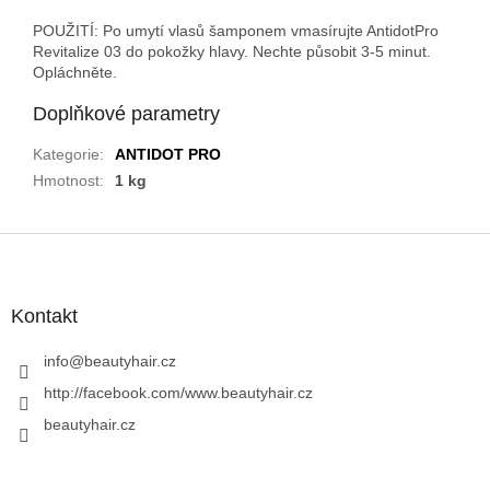
POUŽITÍ: Po umytí vlasů šamponem vmasírujte AntidotPro
Revitalize 03 do pokožky hlavy. Nechte působit 3-5 minut.
Opláchněte.
Doplňkové parametry
Kategorie
:
ANTIDOT PRO
Hmotnost
:
1 kg
Z
á
p
a
Kontakt
t
í
info
@
beautyhair.cz
http://facebook.com/www.beautyhair.cz
beautyhair.cz