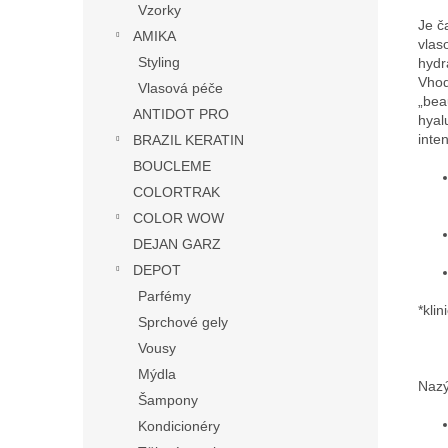
Vzorky
Je č
AMIKA
vlas
Styling
hydr
Vhod
Vlasová péče
„bea
ANTIDOT PRO
hyal
inte
BRAZIL KERATIN
BOUCLEME
COLORTRAK
COLOR WOW
DEJAN GARZ
DEPOT
Parfémy
*kli
Sprchové gely
Vousy
Mýdla
Nazý
Šampony
Kondicionéry