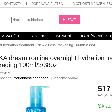
KONTAKTY
DOPRAVA A PLATBA
MOŽNOSTI VRÁCENÍ ZB
HLEDAT
ASOVÁ PÉČE
STYLING
BARVENÍ
KADEŘNICKÉ PO
t hydration treatment - New Airless Packaging 100ml/3/38oz
A dream routine overnight hydration tr
kaging 100ml/3/38oz
-22419
né
noceno
Podrobnosti hodnocení
Značka:
AMIKA
ení
517
u
427,27 
Měrná
Skla
cena:
ek.