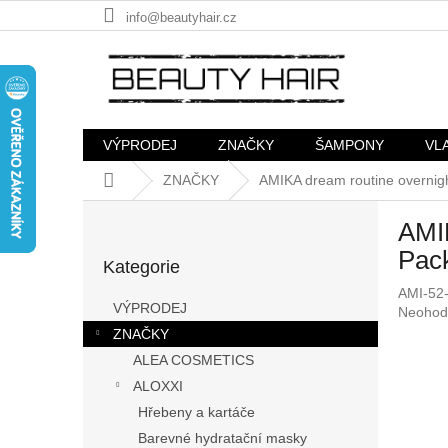
Přejít
info@beautyhair.cz
na
obsah
VÝPRODEJ
ZNAČKY
ŠAMPONY
VL
Domů
ZNAČKY
AMIKA dream routine overnigh
P
AMIK
o
Přeskočit
s
Pac
Kategorie
kategorie
t
AMI-52
r
VÝPRODEJ
Průměr
Neohod
a
hodnoc
ZNAČKY
n
produkt
ALEA COSMETICS
n
je
í
ALOXXI
0,0
p
z
Hřebeny a kartáče
5
a
Barevné hydratační masky
hvězdič