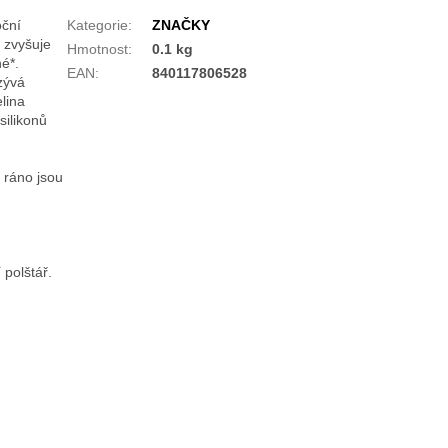
oční
Kategorie
:
ZNAČKY
 zvyšuje
Hmotnost
:
0.1 kg
é*.
EAN
:
840117806528
zývá
lina
silikonů
 ráno jsou
 polštář.