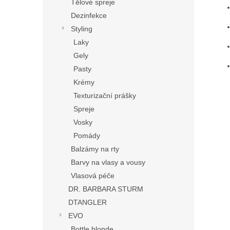
Tělové spreje
Dezinfekce
Styling
Laky
Gely
Pasty
Krémy
Texturizační prášky
Spreje
Vosky
Pomády
Balzámy na rty
Barvy na vlasy a vousy
Vlasová péče
DR. BARBARA STURM
DTANGLER
EVO
Bottle blonde