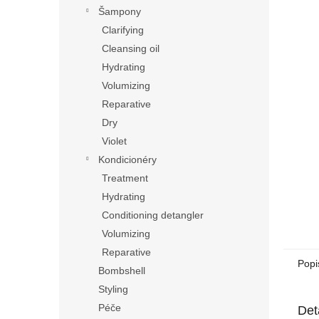
n
Šampony
e
Clarifying
l
Cleansing oil
Hydrating
Volumizing
Reparative
Dry
Violet
Kondicionéry
Treatment
Hydrating
Conditioning detangler
Volumizing
Reparative
Popi
Bombshell
Styling
Péče
Det