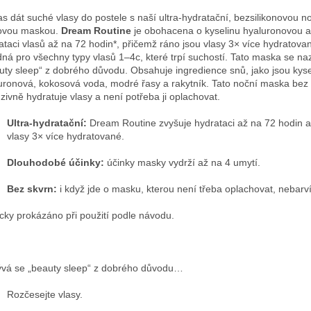
as dát suché vlasy do postele s naší ultra-hydratační, bezsilikonovou n
ovou maskou.
Dream Routine
je obohacena o kyselinu hyaluronovou a
ataci vlasů až na 72 hodin*, přičemž ráno jsou vlasy 3× více hydratovan
ná pro všechny typy vlasů 1–4c, které trpí suchostí. Tato maska se na
uty sleep“ z dobrého důvodu. Obsahuje ingredience snů, jako jsou kyse
uronová, kokosová voda, modré řasy a rakytník. Tato noční maska bez 
nzivně hydratuje vlasy a není potřeba ji oplachovat.
Ultra-hydratační:
Dream Routine zvyšuje hydrataci až na 72 hodin a
vlasy 3× více hydratované.
Dlouhodobé účinky:
účinky masky vydrží až na 4 umytí.
Bez skvrn:
i když jde o masku, kterou není třeba oplachovat, nebarví
nicky prokázáno při použití podle návodu.
vá se „beauty sleep“ z dobrého důvodu…
Rozčesejte vlasy.