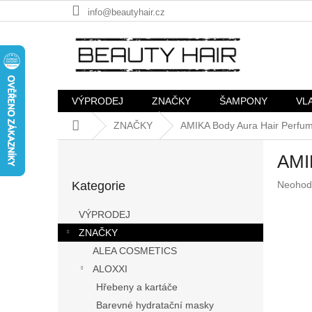
Přejít
info@beautyhair.cz
na
obsah
VÝPRODEJ
ZNAČKY
ŠAMPONY
VL
Domů
ZNAČKY
AMIKA Body Aura Hair Perfu
P
AMI
o
Přeskočit
s
Průměr
Kategorie
Neohod
kategorie
t
hodnoc
r
produkt
VÝPRODEJ
a
je
ZNAČKY
n
0,0
z
ALEA COSMETICS
n
5
í
ALOXXI
hvězdič
p
Hřebeny a kartáče
a
Barevné hydratační masky