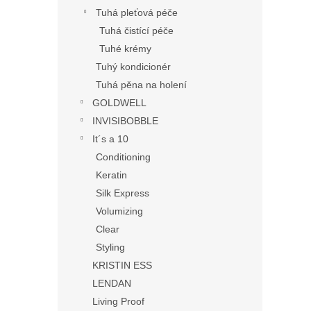
Tuhá pleťová péče
Tuhá čistící péče
Tuhé krémy
Tuhý kondicionér
Tuhá pěna na holení
GOLDWELL
INVISIBOBBLE
It´s a 10
Conditioning
Keratin
Silk Express
Volumizing
Clear
Styling
KRISTIN ESS
LENDAN
Living Proof