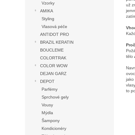
Vzorky
už z
jemn
AMIKA
zatí
Styling
Vlasová péče
Vho
Každ
ANTIDOT PRO
BRAZIL KERATIN
Proč
BOUCLEME
Požá
tělo
COLORTRAK
COLOR WOW
Navr
ovoc
DEJAN GARZ
jako
DEPOT
vlas
Parfémy
to po
Sprchové gely
Vousy
Mýdla
Šampony
Kondicionéry