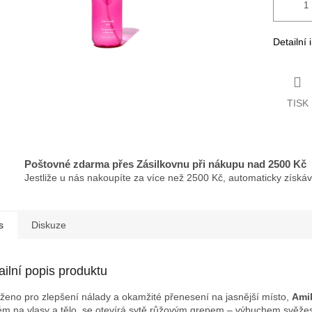
Detailní
TISK
Poštovné zdarma přes Zásilkovnu při nákupu nad 2500 Kč
Jestliže u nás nakoupíte za více než 2500 Kč, automaticky získá
s
Diskuze
ailní popis produktu
ženo pro zlepšení nálady a okamžité přenesení na jasnější místo,
Ami
ém na vlasy a tělo, se otevírá sytě růžovým grepem – výbuchem svěžest