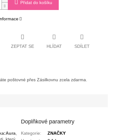
Přidat do košíku
 informace
ZEPTAT SE
HLÍDAT
SDÍLET
váte poštovné přes Zásilkovnu zcela zdarma.
Doplňkové parametry
ka:Aura
,
Kategorie
:
ZNAČKY
i, který