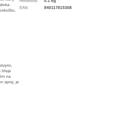
Hmotnost
:
0.1 kg
alinka
EAN
:
840117815308
 pokožku,
stvými,
 hřeje
fém na
n sprej, je