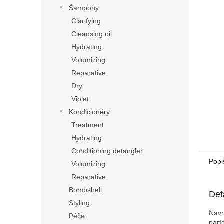
n
Šampony
e
Clarifying
l
Cleansing oil
Hydrating
Volumizing
Reparative
Dry
Violet
Kondicionéry
Treatment
Hydrating
Conditioning detangler
Popi
Volumizing
Reparative
Bombshell
Det
Styling
Navr
Péče
parf