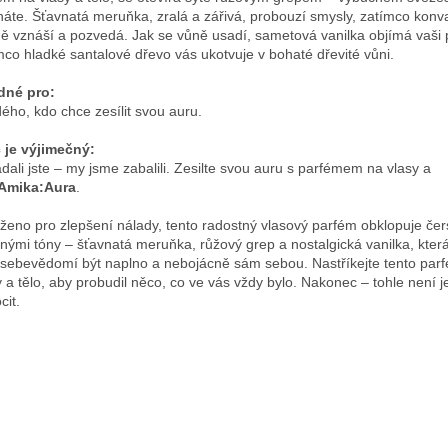
náte. Šťavnatá meruňka, zralá a zářivá, probouzí smysly, zatímco konv
ě vznáší a pozvedá. Jak se vůně usadí, sametová vanilka objímá vaši
mco hladké santalové dřevo vás ukotvuje v bohaté dřevité vůni.
dné pro:
ého, kdo chce zesílit svou auru.
 je výjimečný:
dali jste – my jsme zabalili. Zesilte svou auru s parfémem na vlasy a
Amika:Aura
.
ženo pro zlepšení nálady, tento radostný vlasový parfém obklopuje čer
nými tóny – šťavnatá meruňka, růžový grep a nostalgická vanilka, která
 sebevědomí být naplno a nebojácně sám sebou. Nastříkejte tento par
y a tělo, aby probudil něco, co ve vás vždy bylo. Nakonec – tohle není je
cit.