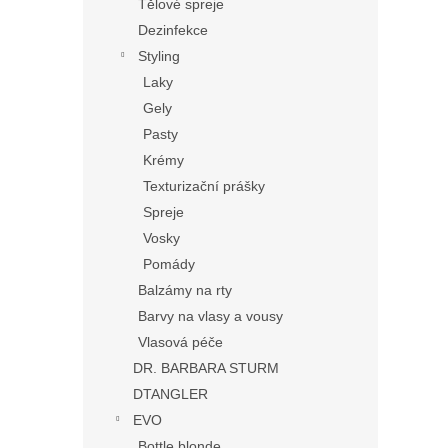
Tělové spreje
Dezinfekce
Styling
Laky
Gely
Pasty
Krémy
Texturizační prášky
Spreje
Vosky
Pomády
Balzámy na rty
Barvy na vlasy a vousy
Vlasová péče
DR. BARBARA STURM
DTANGLER
EVO
Bottle blonde