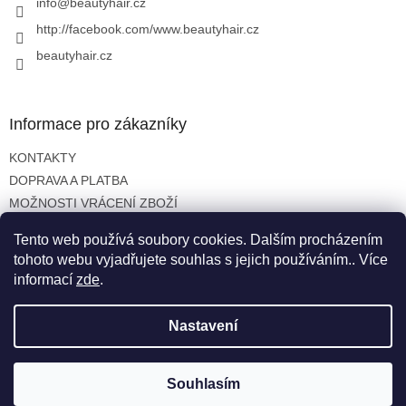
í
info
@
beautyhair.cz
http://facebook.com/www.beautyhair.cz
beautyhair.cz
Informace pro zákazníky
KONTAKTY
DOPRAVA A PLATBA
MOŽNOSTI VRÁCENÍ ZBOŽÍ
OBCHODNÍ PODMÍNKY
Tento web používá soubory cookies. Dalším procházením
OCHRANA OSOBNÍCH ÚDAJŮ
tohoto webu vyjadřujete souhlas s jejich používáním.. Více
informací
zde
.
Nastavení
Vytvořil Shoptet
Copyright 2026
beautyhair.cz
. Všechna práva vyhrazena.
Souhlasím