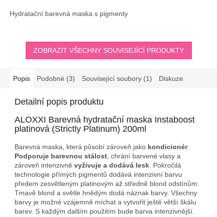
Hydratační barevná maska s pigmenty
ZOBRAZIT VŠECHNY SOUVISEJÍCÍ PRODUKTY
Popis
Podobné (3)
Související soubory (1)
Diskuze
Detailní popis produktu
ALOXXI Barevná hydratační maska Instaboost
platinová (Strictly Platinum) 200ml
Barevná maska, která působí zároveň jako
kondicionér
.
Podporuje barevnou stálost
, chrání barvené vlasy a
zároveň intenzivně
vyživuje a dodává lesk
. Pokročilá
technologie přímých pigmentů dodává intenzivní barvu
předem zesvětleným platinovým až středně blond odstínům.
Tmavě blond a světle hnědým dodá náznak barvy. Všechny
barvy je možné vzájemně míchat a vytvořit ještě větší škálu
barev. S každým dalším použitím bude barva intenzivnější.