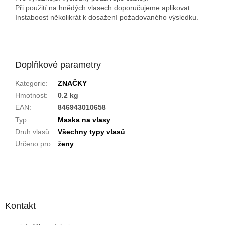
Při použití na hnědých vlasech doporučujeme aplikovat
Instaboost několikrát k dosažení požadovaného výsledku.
Doplňkové parametry
Kategorie
:
ZNAČKY
Hmotnost
:
0.2 kg
EAN
:
846943010658
Typ
:
Maska na vlasy
Druh vlasů
:
Všechny typy vlasů
Určeno pro
:
ženy
Z
á
p
a
Kontakt
t