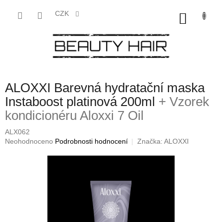
Přejít
na
CZK
NÁKU
obsah
KOŠÍK
ALOXXI Barevná hydratační maska
Instaboost platinová 200ml
+ Vzorek
kondicionéru Aloxxi 7 Oil
ALX062
Průměrné
Neohodnoceno
Podrobnosti hodnocení
Značka:
ALOXXI
hodnocení
produktu
je
0,0
z
5
hvězdiček.