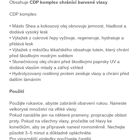
Obsahuje
CDP komplex chránící barvené vlasy
.
CDP komplex:
• Máslo Shea a kokosový olej obnovuje jemnost, hladkost a
dodává vysoký lesk
• Výtažek z cukrové řepy vyživuje, regeneruje, hydratuje a
přidává lesk
• Výtažek z měsíčku lékařského obsahuje lutein, který chrání
před škodlivým modrým světlem
• Slunečnicový olej chrání před škodlivými paprsky UV a
dodává vlasům mladý a zářivý vzhled
• Hydrolyzovaný rostlinný protein zesiluje vlasy a chrání před
dalším lámáním
Použití
Použijte rukavice, abyste zabránili obarvení rukou. Naneste
velkorysé množství na vlhké vlasy.
Pokud nanášíte jen na některé prameny, propracujte oblast
prsty. Pokud na všechny vlasy, pročešte od hlavy ke
konečkům, aby se přípravek nanesl rovnoměrně. Nechejte
působit 3–5 minut a důkladně opláchněte.
Pro výraznější výsledky používejte častěji.