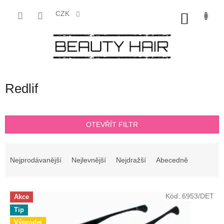
Přejít
na
CZK
NÁKU
obsah
KOŠÍK
Redlif
OTEVŘÍT FILTR
Ř
a
Nejprodávanější
Nejlevnější
Nejdražší
Abecedně
z
e
V
n
Kód:
6953/DET
Akce
ý
í
Tip
p
p
Výprodej