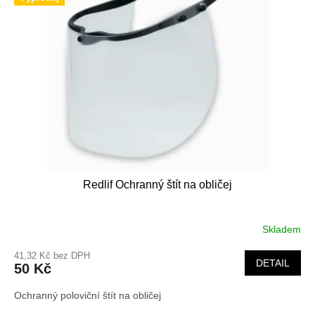
i
r
s
o
p
d
r
u
o
k
d
t
u
ů
k
t
ů
Redlif Ochranný štít na obličej
Skladem
41,32 Kč bez DPH
DETAIL
50 Kč
Ochranný poloviční štít na obličej