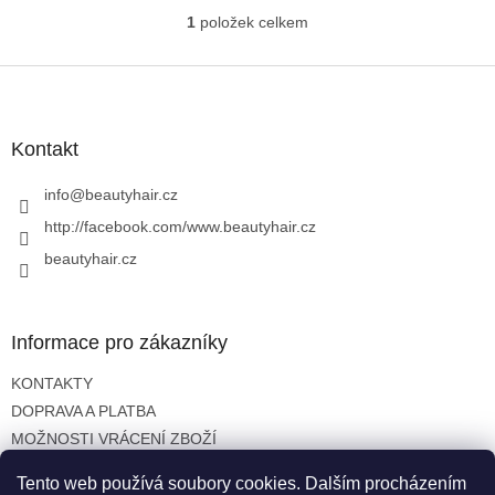
1
položek celkem
O
v
l
Z
á
á
d
p
a
a
Kontakt
c
t
í
í
info
@
beautyhair.cz
p
r
http://facebook.com/www.beautyhair.cz
v
beautyhair.cz
k
y
v
ý
Informace pro zákazníky
p
i
KONTAKTY
s
u
DOPRAVA A PLATBA
MOŽNOSTI VRÁCENÍ ZBOŽÍ
OBCHODNÍ PODMÍNKY
Tento web používá soubory cookies. Dalším procházením
OCHRANA OSOBNÍCH ÚDAJŮ