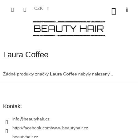
Přejít
na
CZK
NÁKU
obsah
KOŠÍK
Laura Coffee
Žádné produkty značky
Laura Coffee
nebyly nalezeny...
Z
á
p
a
Kontakt
t
í
info
@
beautyhair.cz
http://facebook.com/www.beautyhair.cz
beautyhair.cz