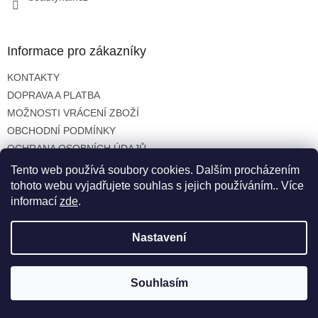
Informace pro zákazníky
KONTAKTY
DOPRAVA A PLATBA
MOŽNOSTI VRÁCENÍ ZBOŽÍ
OBCHODNÍ PODMÍNKY
OCHRANA OSOBNÍCH ÚDAJŮ
Tento web používá soubory cookies. Dalším procházením
tohoto webu vyjadřujete souhlas s jejich používáním.. Více
informací
zde
.
Vytvořil Shoptet
Nastavení
Copyright 2026
beautyhair.cz
. Všechna práva vyhrazena.
Souhlasím