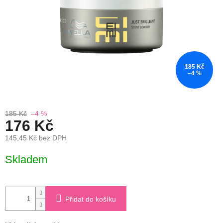
185 Kč
–4 %
185 Kč
–4 %
176 Kč
145,45 Kč bez DPH
Měrná
Skladem
cena:
Přidat do košíku