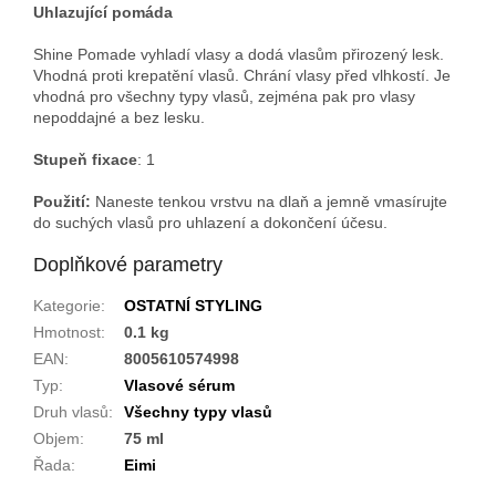
Uhlazující pomáda
Shine Pomade vyhladí vlasy a dodá vlasům přirozený lesk.
Vhodná proti krepatění vlasů. Chrání vlasy před vlhkostí. Je
vhodná pro všechny typy vlasů, zejména pak pro vlasy
nepoddajné a bez lesku.
Stupeň fixace
: 1
Použití:
Naneste tenkou vrstvu na dlaň a jemně vmasírujte
do suchých vlasů pro uhlazení a dokončení účesu.
Doplňkové parametry
Kategorie
:
OSTATNÍ STYLING
Hmotnost
:
0.1 kg
EAN
:
8005610574998
Typ
:
Vlasové sérum
Druh vlasů
:
Všechny typy vlasů
Objem
:
75 ml
Řada
:
Eimi