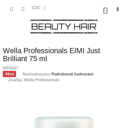
Přejít
na
CZK
NÁKU
obsah
KOŠÍK
Wella Professionals EIMI Just
Brilliant 75 ml
WP0047
Průměrné
Neohodnoceno
Podrobnosti hodnocení
Akce
hodnocení
Značka:
Wella Professionals
produktu
je
0,0
z
5
hvězdiček.