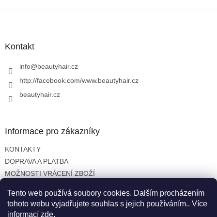
Z
á
p
a
Kontakt
t
í
info
@
beautyhair.cz
http://facebook.com/www.beautyhair.cz
beautyhair.cz
Informace pro zákazníky
KONTAKTY
DOPRAVA A PLATBA
MOŽNOSTI VRÁCENÍ ZBOŽÍ
OBCHODNÍ PODMÍNKY
Tento web používá soubory cookies. Dalším procházením
OCHRANA OSOBNÍCH ÚDAJŮ
tohoto webu vyjadřujete souhlas s jejich používáním.. Více
informací
zde
.