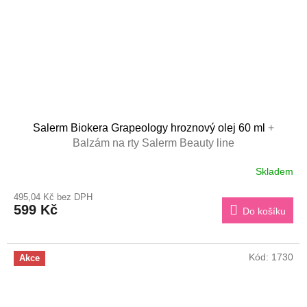
Salerm Biokera Grapeology hroznový olej 60 ml
+
Balzám na rty Salerm Beauty line
Skladem
495,04 Kč bez DPH
599 Kč
Do košíku
Kód:
1730
Akce