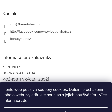
á
p
a
Kontakt
t
í
info
@
beautyhair.cz
http://facebook.com/www.beautyhair.cz
beautyhair.cz
Informace pro zákazníky
KONTAKTY
DOPRAVA A PLATBA
MOŽNOSTI VRÁCENÍ ZBOŽÍ
OBCHODNÍ PODMÍNKY
Tento web používá soubory cookies. Dalším procházením
OCHRANA OSOBNÍCH ÚDAJŮ
tohoto webu vyjadřujete souhlas s jejich používáním.. Více
informací
zde
.