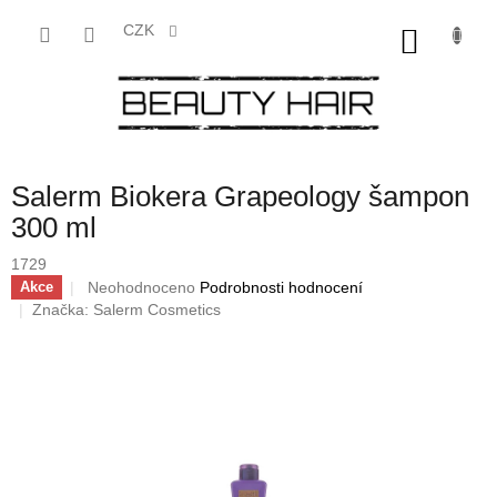
Přejít
na
CZK
NÁKU
obsah
KOŠÍK
Salerm Biokera Grapeology šampon
300 ml
1729
Průměrné
Neohodnoceno
Podrobnosti hodnocení
Akce
hodnocení
Značka:
Salerm Cosmetics
produktu
je
0,0
z
5
hvězdiček.