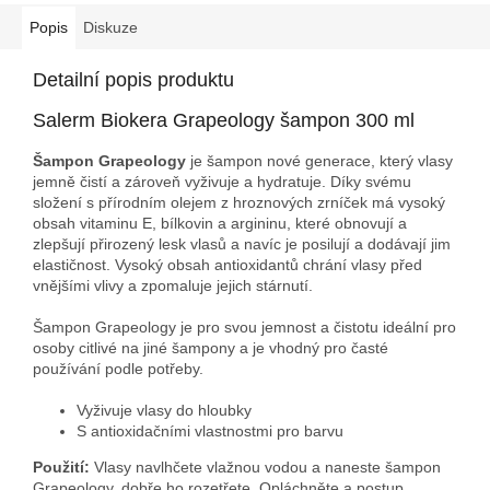
Popis
Diskuze
Detailní popis produktu
Salerm Biokera Grapeology šampon 300 ml
Šampon Grapeology
je šampon nové generace, který vlasy
jemně čistí a zároveň vyživuje a hydratuje. Díky svému
složení s přírodním olejem z hroznových zrníček má vysoký
obsah vitaminu E, bílkovin a argininu, které obnovují a
zlepšují přirozený lesk vlasů a navíc je posilují a dodávají jim
elastičnost. Vysoký obsah antioxidantů chrání vlasy před
vnějšími vlivy a zpomaluje jejich stárnutí.
Šampon Grapeology je pro svou jemnost a čistotu ideální pro
osoby citlivé na jiné šampony a je vhodný pro časté
používání podle potřeby.
Vyživuje vlasy do hloubky
S antioxidačními vlastnostmi pro barvu
Použití:
Vlasy navlhčete vlažnou vodou a naneste šampon
Grapeology, dobře ho rozetřete. Opláchněte a postup