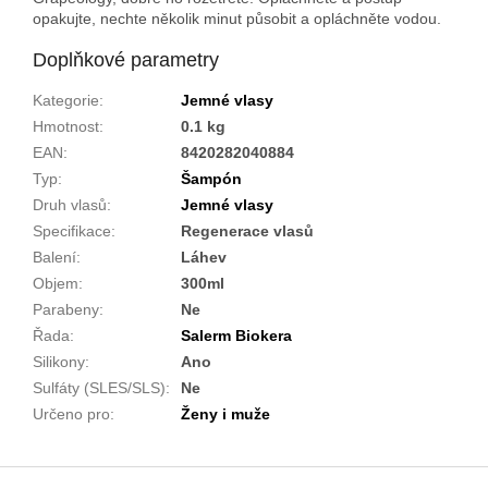
opakujte, nechte několik minut působit a opláchněte vodou.
Doplňkové parametry
Kategorie
:
Jemné vlasy
Hmotnost
:
0.1 kg
EAN
:
8420282040884
Typ
:
Šampón
Druh vlasů
:
Jemné vlasy
Specifikace
:
Regenerace vlasů
Balení
:
Láhev
Objem
:
300ml
Parabeny
:
Ne
Řada
:
Salerm Biokera
Silikony
:
Ano
Sulfáty (SLES/SLS)
:
Ne
Určeno pro
:
Ženy i muže
Z