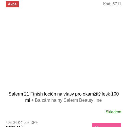
Kód:
5711
Akce
Salerm 21 Finish loción na vlasy pro okamžitý lesk 100
ml
+ Balzám na rty Salerm Beauty line
Skladem
Průměrné
hodnocení
495,04 Kč bez DPH
produktu