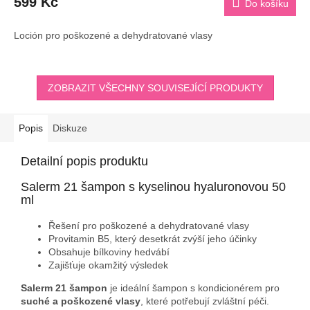
599 Kč
Do košíku
je
3,5
z
Loción pro poškozené a dehydratované vlasy
5
hvězdiček.
ZOBRAZIT VŠECHNY SOUVISEJÍCÍ PRODUKTY
Popis
Diskuze
Detailní popis produktu
Salerm 21 šampon s kyselinou hyaluronovou 50
ml
Řešení pro poškozené a dehydratované vlasy
Provitamin B5, který desetkrát zvýší jeho účinky
Obsahuje bílkoviny hedvábí
Zajišťuje okamžitý výsledek
Salerm 21 šampon
je ideální šampon s kondicionérem pro
suché a poškozené vlasy
, které potřebují zvláštní péči.