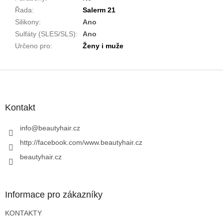
Řada
:
Salerm 21
Silikony
:
Ano
Sulfáty (SLES/SLS)
:
Ano
Určeno pro
:
Ženy i muže
Z
á
p
a
Kontakt
t
í
info
@
beautyhair.cz
http://facebook.com/www.beautyhair.cz
beautyhair.cz
Informace pro zákazníky
KONTAKTY