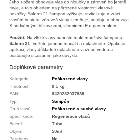
Jeho složení obnovuje vlas do hloubky a zároveň ho jemně
myje, a to s ohledem na přirozené vlastnosti vlasové
pokožky. Salerm 21 šampon vyživuje, revitalizuje a vrací
vlasům hustotu, zároveň vlasy zjemňuje, posiluje a obnovuje.
S hedvábnými bílkovinami, vitaminem E a pantenolem.
Použití:
Na vlhké vlasy naneste malé množství šamponu
Salerm 21
. Vetřete jemnou masáží a opláchněte. Opakujte
aplikaci, vlasy důkladně opláchněte vlažnou vodou a
postupujte s česáním jako obvykle.
Doplňkové parametry
Kategorie
:
Poškozené vlasy
Hmotnost
:
0.1 kg
EAN
:
8420282037839
Typ
:
Šampón
Druh vlasů
:
Poškozené a suché vlasy
Specifikace
:
Regenerace vlasů
Balení
:
Tuba
Objem
:
50ml
Parabeny
:
Ne