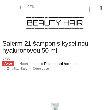
Přejít
na
CZK
NÁKU
obsah
KOŠÍK
Salerm 21 šampón s kyselinou
hyaluronovou 50 ml
5730
Průměrné
Neohodnoceno
Podrobnosti hodnocení
Akce
hodnocení
Značka:
Salerm Cosmetics
produktu
je
0,0
z
5
hvězdiček.