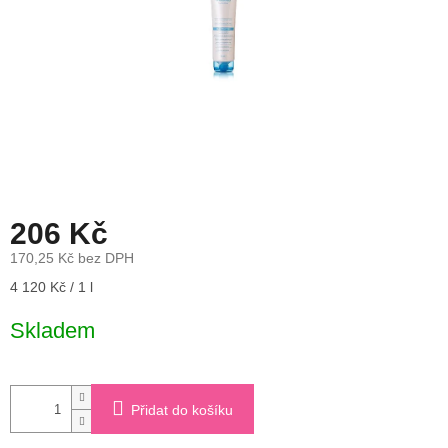
206 Kč
170,25 Kč bez DPH
Měrná
4 120 Kč / 1 l
cena:
Skladem
Přidat do košíku