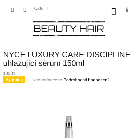
Přejít
na
CZK
NÁKU
obsah
KOŠÍK
NYCE LUXURY CARE DISCIPLINE
uhlazující sérum 150ml
10381
Průměrné
Neohodnoceno
Podrobnosti hodnocení
Výprodej
hodnocení
produktu
je
0,0
z
5
hvězdiček.