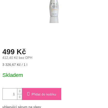
499 Kč
412,40 Kč bez DPH
Měrná
3 326,67 Kč / 1 l
cena:
Skladem
Přidat do košíku
uhlazující sérum na vlasy