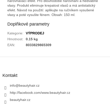
narovnávací efekt. Pro dlouhodobé narovnání a hedvábné
vlasy. Produkt eliminuje krepatost vlasů a má antistatický
efekt. Návod na použití: aplikujte na ručníkem vysušené
vlasy a poté vysušte fénem. Obsah: 150 ml.
Doplňkové parametry
Kategorie
:
VÝPRODEJ
Hmotnost
:
0.15 kg
EAN
:
8033829865309
Z
á
p
a
Kontakt
t
í
info
@
beautyhair.cz
http://facebook.com/www.beautyhair.cz
beautyhair.cz